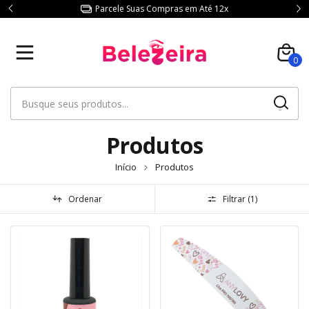
Parcele Suas Compras em Até 12x
0
Produtos
Início
Produtos
Ordenar
Filtrar (
1
)