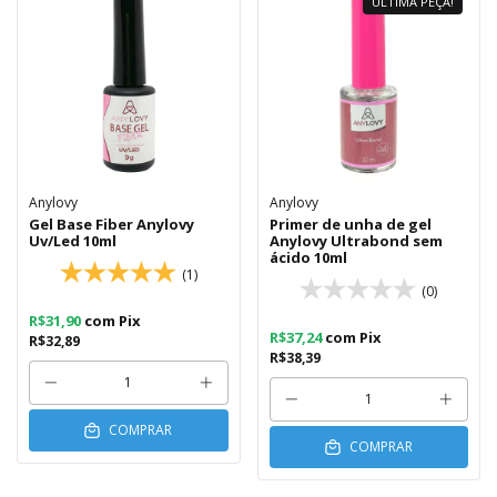
ÚLTIMA PEÇA!
Anylovy
Anylovy
Gel Base Fiber Anylovy
Primer de unha de gel
Uv/Led 10ml
Anylovy Ultrabond sem
ácido 10ml
(1)
(0)
R$31,90
com
Pix
R$37,24
com
Pix
R$32,89
R$38,39
COMPRAR
COMPRAR