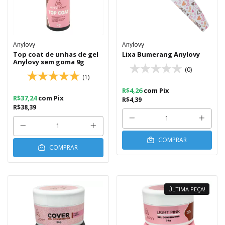
Anylovy
Anylovy
Top coat de unhas de gel
Lixa Bumerang Anylovy
Anylovy sem goma 9g
(0)
(1)
R$4,26
com
Pix
R$37,24
com
Pix
R$4,39
R$38,39
COMPRAR
COMPRAR
ÚLTIMA PEÇA!