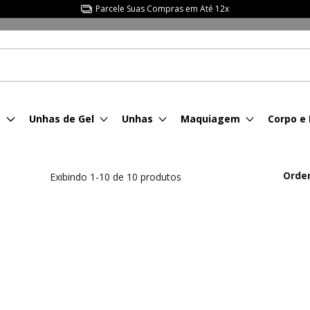
Parcele Suas Compras em Até 12x
s
Unhas de Gel
Unhas
Maquiagem
Corpo e
Orde
Exibindo 1-10 de 10 produtos