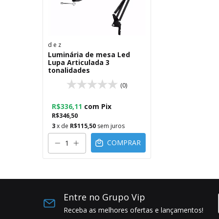
d e z
Luminária de mesa Led
Lupa Articulada 3
tonalidades
(0)
R$336,11
com
Pix
R$346,50
3
x de
R$115,50
sem juros
COMPRAR
Entre no Grupo Vip
Receba as melhores ofertas e lançamentos!