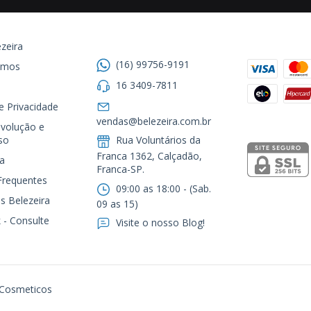
Entre em contato
Formas de
zeira
(16) 99756-9191
omos
16 3409-7811
de Privacidade
Segurança
vendas@belezeira.com.br
volução e
so
Rua Voluntários da
Franca 1362, Calçadão,
a
Franca-SP.ㅤㅤㅤㅤㅤㅤㅤㅤㅤㅤㅤ
Frequentes
09:00 as 18:00 - (Sab.
s Belezeira
09 as 15)
 - Consulte
Visite o nosso Blog!
 Cosmeticos
105. Todos os direitos reservados.