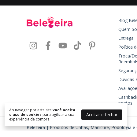
Blog Bele
Quem S
Entrega
Política 
Troca/De
Reembol
Seguranç
Dúvidas 
Avaliaçõe
Cashback
pontos
Ao navegar por este site
você aceita
Aceitar e fechar
o uso de cookies
para agilizar a sua
experiência de compra.
Belezeira | Produtos de Unhas, Manicure, Podologia e
©2026. BELEZEIRA - J R TORRES COSMETICOS LTDA - 24577725000