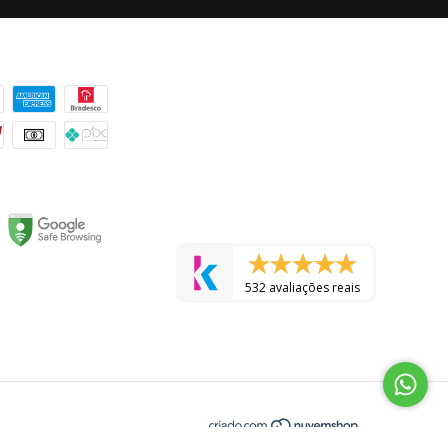
 pagamento
532 avaliações reais