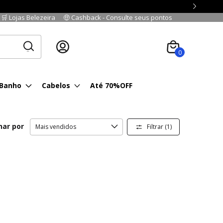
🛒 Lojas Belezeira
🤑 Cashback - Consulte seus pontos
Cadastre-se
|
Fazer login
0
 Banho
Cabelos
Até 70%OFF
nar por
Filtrar (
1
)