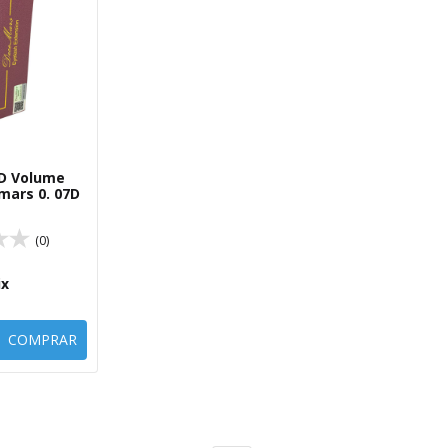
 5D Volume
mars 0. 07D
(0)
ix
COMPRAR