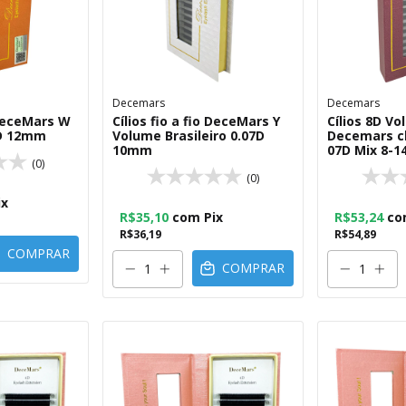
Decemars
Decemars
o DeceMars W
Cílios fio a fio DeceMars Y
Cílios 8D V
7D 12mm
Volume Brasileiro 0.07D
Decemars c
10mm
07D Mix 8-1
(0)
(0)
ix
R$35,10
com
Pix
R$53,24
co
R$36,19
R$54,89
COMPRAR
COMPRAR