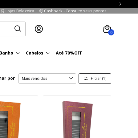
🛒 Lojas Belezeira
🤑 Cashback - Consulte seus pontos
Cadastre-se
|
Fazer login
0
 Banho
Cabelos
Até 70%OFF
nar por
Filtrar (
1
)