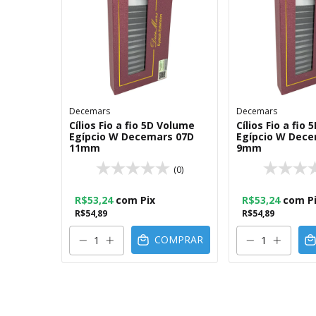
Decemars
Decemars
Cílios Fio a fio 5D Volume
Cílios Fio a fio
Egípcio W Decemars 07D
Egípcio W Dece
11mm
9mm
(0)
R$53,24
com
Pix
R$53,24
com
P
R$54,89
R$54,89
COMPRAR