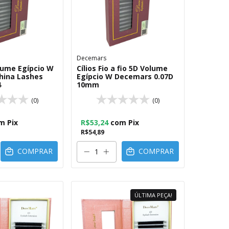
Decemars
olume Egípcio W
Cílios Fio a fio 5D Volume
hina Lashes
Egípcio W Decemars 0.07D
4
10mm
(0)
(0)
m
Pix
R$53,24
com
Pix
R$54,89
COMPRAR
COMPRAR
ÚLTIMA PEÇA!