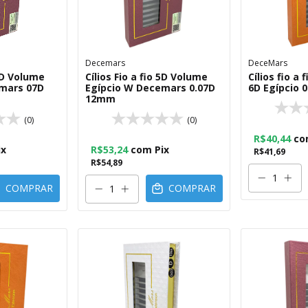
Decemars
DeceMars
 5D Volume
Cílios Fio a fio 5D Volume
Cílios fio a
mars 07D
Egípcio W Decemars 0.07D
6D Egípcio 
12mm
(0)
(0)
R$40,44
co
ix
R$53,24
com
Pix
R$41,69
R$54,89
COMPRAR
COMPRAR