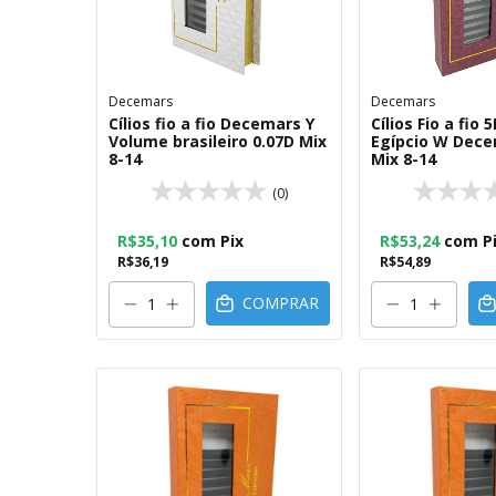
Decemars
Decemars
Cílios fio a fio Decemars Y
Cílios Fio a fio
Volume brasileiro 0.07D Mix
Egípcio W Dece
8-14
Mix 8-14
(0)
R$35,10
com
Pix
R$53,24
com
P
R$36,19
R$54,89
COMPRAR