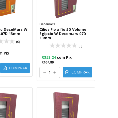
Decemars
 fio DeceMars W
Cílios Fio a fio 5D Volume
0.07D 13mm
Egípcio W Decemars 07D
13mm
(0)
(0)
m
Pix
R$53,24
com
Pix
R$54,89
COMPRAR
COMPRAR