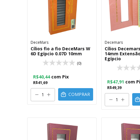
DeceMars
Decemars
Cílios fio a fio DeceMars W
Cílios Decemars
6D Egípcio 0.07D 10mm
14mm Extensão 
Egípcio
(0)
R$40,44
com
Pix
R$47,91
com
P
R$41,69
R$49,39
COMPRAR