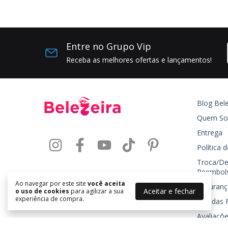
Entre no Grupo Vip
Receba as melhores ofertas e lançamentos!
Blog Bele
Quem S
Entrega
Política 
Troca/De
Reembol
Ao navegar por este site
você aceita
Seguranç
Aceitar e fechar
o uso de cookies
para agilizar a sua
experiência de compra.
Dúvidas 
Avaliaçõe