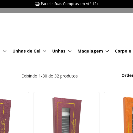
Parcele Suas Compras em Até 12x
s
Unhas de Gel
Unhas
Maquiagem
Corpo e
Orde
Exibindo 1-30 de 32 produtos