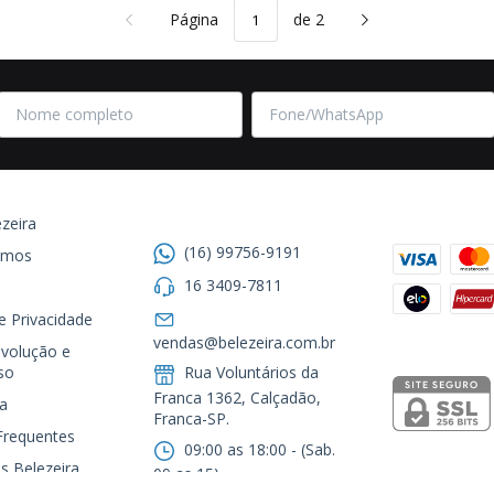
Página
de 2
Entre em contato
Formas de
zeira
(16) 99756-9191
omos
16 3409-7811
de Privacidade
Segurança
vendas@belezeira.com.br
volução e
so
Rua Voluntários da
Franca 1362, Calçadão,
a
Franca-SP.ㅤㅤㅤㅤㅤㅤㅤㅤㅤㅤㅤ
Frequentes
09:00 as 18:00 - (Sab.
s Belezeira
09 as 15)