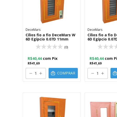
DeceMars
DeceMars
Cílios fio a fio DeceMars W
Cílios fio a fi
6D Egípcio 0.07D 11mm
6D Egípcio 0.0
(0)
R$40,44
com
Pix
R$40,44
com
P
R$41,69
R$41,69
COMPRAR