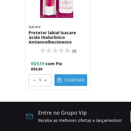
Isacare
Protetor labial Isacare
ácido Hialurônico
Antienvelhecimento
(0)
R$9,59
com
Pix
R$9,89
COMPRAR
Entre no Grupo Vip
Receba as melhores ofertas e lançamentos!