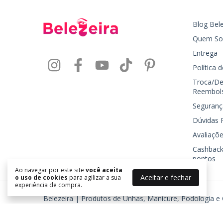
Blog Bele
Quem S
Entrega
Política 
Troca/De
Reembol
Seguranç
Dúvidas 
Avaliaçõe
Cashback
pontos
Ao navegar por este site
você aceita
Aceitar e fechar
o uso de cookies
para agilizar a sua
experiência de compra.
Belezeira | Produtos de Unhas, Manicure, Podologia e
©2026. BELEZEIRA - J R TORRES COSMETICOS LTDA - 24577725000