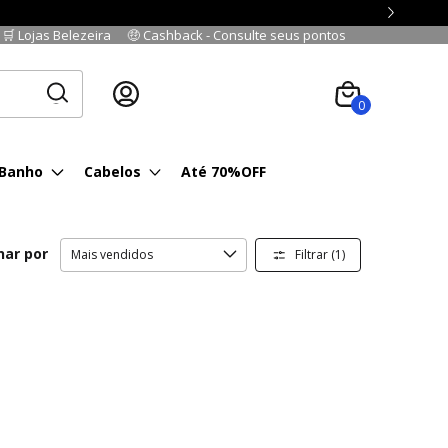
🛒 Lojas Belezeira
🤑 Cashback - Consulte seus pontos
Cadastre-se
|
Fazer login
0
 Banho
Cabelos
Até 70%OFF
nar por
Filtrar (
1
)