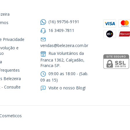
Entre em contato
Formas de
zeira
(16) 99756-9191
omos
16 3409-7811
de Privacidade
Segurança
vendas@belezeira.com.br
volução e
so
Rua Voluntários da
Franca 1362, Calçadão,
a
Franca-SP.ㅤㅤㅤㅤㅤㅤㅤㅤㅤㅤㅤ
Frequentes
09:00 as 18:00 - (Sab.
s Belezeira
09 as 15)
 - Consulte
Visite o nosso Blog!
 Cosmeticos
105. Todos os direitos reservados.