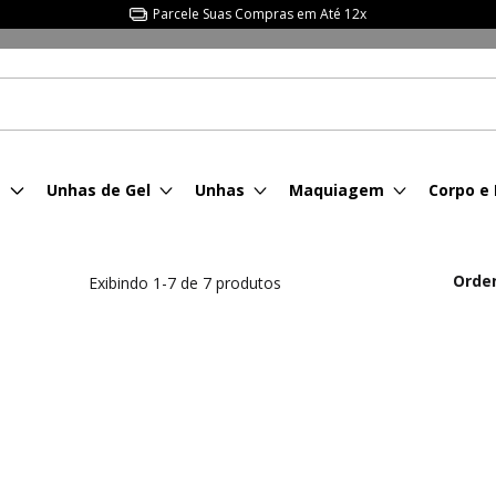
Parcele Suas Compras em Até 12x
s
Unhas de Gel
Unhas
Maquiagem
Corpo e
Orde
Exibindo 1-7 de 7 produtos