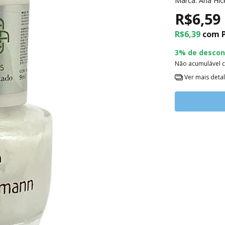
Marca:
Ana Hi
R$6,59
R$6,39
com
3% de descon
Não acumulável 
Ver mais deta