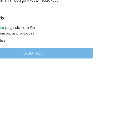
ckmann
Código
970621185207637
Pix
to
pagando com Pix
com outras promoções
lhes