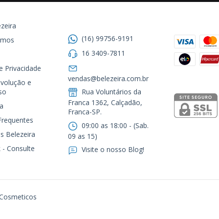
Entre em contato
Formas de
zeira
(16) 99756-9191
omos
16 3409-7811
de Privacidade
Segurança
vendas@belezeira.com.br
volução e
so
Rua Voluntários da
Franca 1362, Calçadão,
a
Franca-SP.ㅤㅤㅤㅤㅤㅤㅤㅤㅤㅤㅤ
Frequentes
09:00 as 18:00 - (Sab.
s Belezeira
09 as 15)
 - Consulte
Visite o nosso Blog!
 Cosmeticos
105. Todos os direitos reservados.