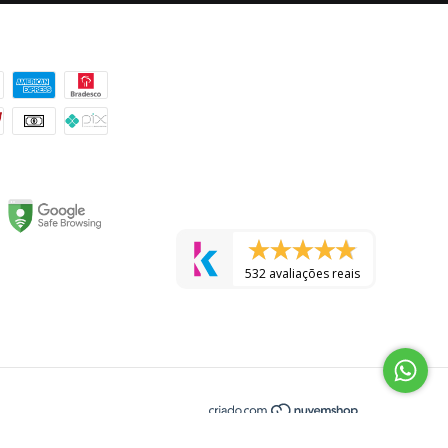
 pagamento
532 avaliações reais