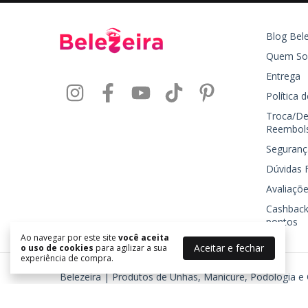
Blog Bele
Quem S
Entrega
Política 
Troca/De
Reembol
Seguranç
Dúvidas 
Avaliaçõe
Cashback
pontos
Ao navegar por este site
você aceita
Aceitar e fechar
o uso de cookies
para agilizar a sua
experiência de compra.
Belezeira | Produtos de Unhas, Manicure, Podologia e
©2026. BELEZEIRA - J R TORRES COSMETICOS LTDA - 24577725000