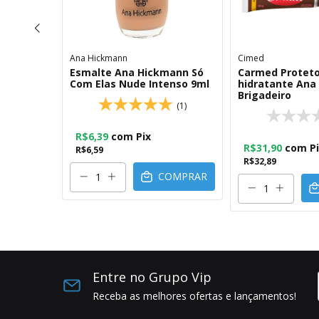
Ana Hickmann
Cimed
mann Be
Esmalte Ana Hickmann Só
Carmed Protetor
o
Com Elas Nude Intenso 9ml
hidratante Ana
Brigadeiro
(1)
(2)
R$6,39
com
Pix
R$31,90
com
P
R$6,59
R$32,89
COMPRAR
OMPRAR
Entre no Grupo Vip
Receba as melhores ofertas e lançamentos!