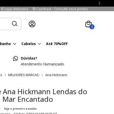
🛒 Lojas Belezeira
🤑 Cashback - Consulte seus pontos
Cadastre-se
|
Fazer login
0
 Banho
Cabelos
Até 70%OFF
Dúvidas?
Atendimento Humanizado
es
MELHORES MARCAS:
Ana Hickmann
e Ana Hickmann Lendas do
 Mar Encantado
Seja o primeiro a avaliar