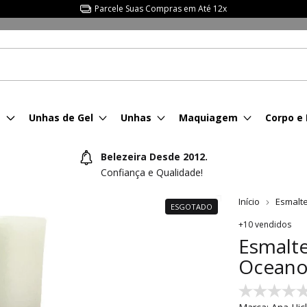
Parcele Suas Compras em Até 12x
s
Unhas de Gel
Unhas
Maquiagem
Corpo e
Belezeira Desde 2012.
Confiança e Qualidade!
Início
Esmalt
ESGOTADO
+10 vendidos
Esmalt
Oceano