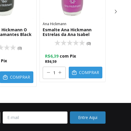
Ana Hickmann
Ana Hickm
a Hickmann O
Esmalte Ana Hickmann
Esmalte 
iamantes Black
Estrelas da Ana Isabel
Você Bril
Viagem
(0)
(0)
R$6,39
com
Pix
Pix
R$6,39
R$6,59
R$6,59
COMPRAR
COMPRAR