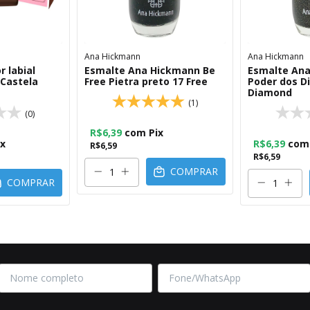
Ana Hickmann
Ana Hickmann
 labial
Esmalte Ana Hickmann Be
Esmalte An
 Castela
Free Pietra preto 17 Free
Poder dos D
Diamond
(1)
(0)
R$6,39
com
Pix
ix
R$6,39
com
R$6,59
R$6,59
COMPRAR
COMPRAR