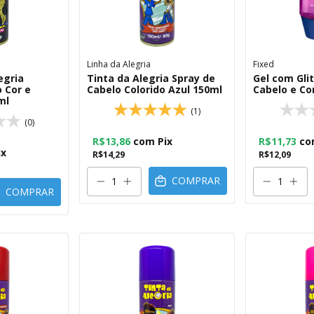
Linha da Alegria
Fixed
egria
Tinta da Alegria Spray de
Gel com Gli
 Cor e
Cabelo Colorido Azul 150ml
Cabelo e Co
ml
(1)
(0)
R$13,86
com
Pix
R$11,73
co
ix
R$14,29
R$12,09
COMPRAR
COMPRAR