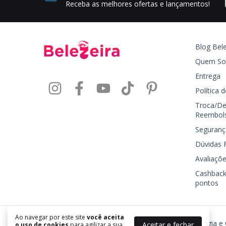
Receba as melhores ofertas e lançamentos!
Blog Bele
Quem S
Entrega
Política 
Troca/De
Reembol
Seguranç
Dúvidas 
Avaliaçõe
Cashback
pontos
Ao navegar por este site
você aceita
Belezeira | Produtos de Unhas, Manicure, Podologia e
Aceitar e fechar
o uso de cookies
para agilizar a sua