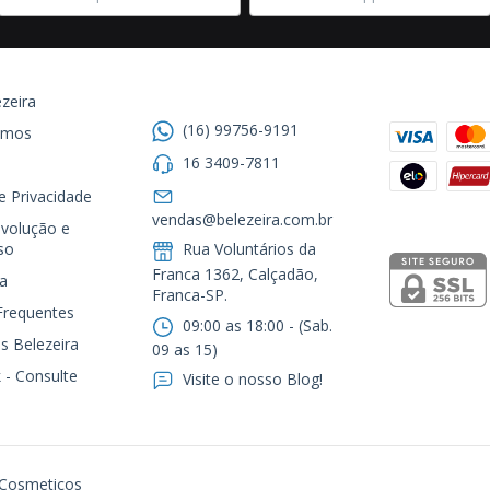
Entre em contato
Formas de
zeira
(16) 99756-9191
omos
16 3409-7811
de Privacidade
Segurança
vendas@belezeira.com.br
volução e
so
Rua Voluntários da
Franca 1362, Calçadão,
a
Franca-SP.ㅤㅤㅤㅤㅤㅤㅤㅤㅤㅤㅤ
Frequentes
09:00 as 18:00 - (Sab.
s Belezeira
09 as 15)
 - Consulte
Visite o nosso Blog!
 Cosmeticos