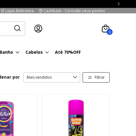
🛒 Lojas Belezeira
🤑 Cashback - Consulte seus pontos
Cadastre-se
|
Fazer login
0
 Banho
Cabelos
Até 70%OFF
denar por
Filtrar