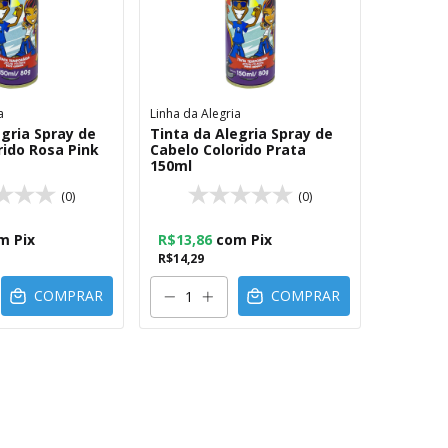
a
Linha da Alegria
egria Spray de
Tinta da Alegria Spray de
rido Rosa Pink
Cabelo Colorido Prata
150ml
(0)
(0)
m
Pix
R$13,86
com
Pix
R$14,29
COMPRAR
COMPRAR