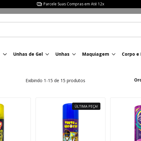
Consulte Frete p/ sua Região.
s
Unhas de Gel
Unhas
Maquiagem
Corpo e
Or
Exibindo 1-15 de 15 produtos
ÚLTIMA PEÇA!