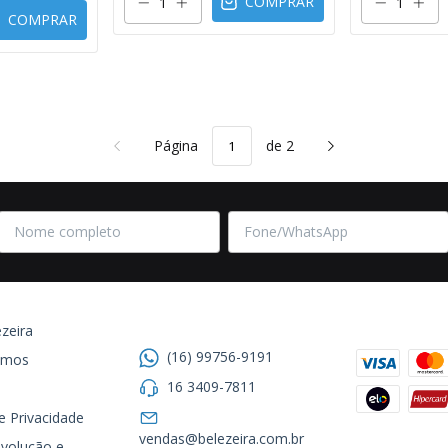
COMPRAR
COMPRAR
Página
de 2
Entre em contato
Formas de
zeira
(16) 99756-9191
omos
16 3409-7811
de Privacidade
Segurança
vendas@belezeira.com.br
volução e