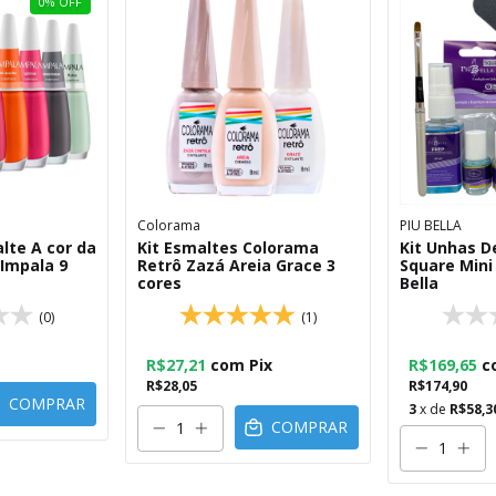
0
%
OFF
Colorama
PIU BELLA
lte A cor da
Kit Esmaltes Colorama
Kit Unhas D
 Impala 9
Retrô Zazá Areia Grace 3
Square Mini
cores
Bella
(0)
(1)
R$27,21
com
Pix
R$169,65
c
R$28,05
R$174,90
COMPRAR
3
x de
R$58,3
COMPRAR