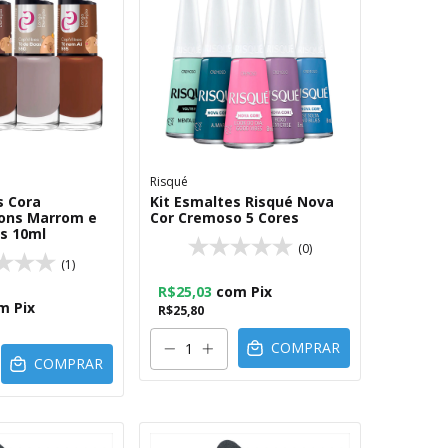
Risqué
s Cora
Kit Esmaltes Risqué Nova
Tons Marrom e
Cor Cremoso 5 Cores
s 10ml
(0)
(1)
R$25,03
com
Pix
m
Pix
R$25,80
COMPRAR
COMPRAR