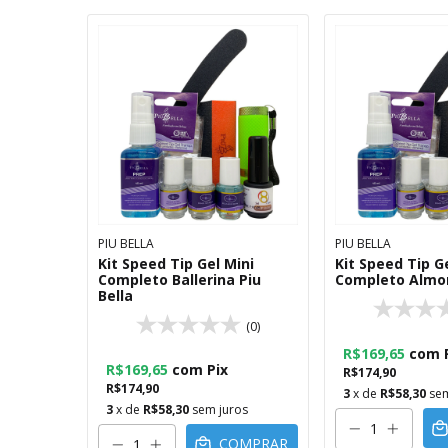
PIU BELLA
PIU BELLA
Kit Speed Tip Gel Mini
Kit Speed Tip G
Completo Ballerina Piu
Completo Almon
Bella
(0)
R$169,65
com
R$169,65
com
Pix
R$174,90
R$174,90
3
x de
R$58,30
sem
3
x de
R$58,30
sem juros
COMPRAR