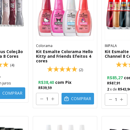
Colorama
IMPALA
lus Coleção
Kit Esmalte Colorama Hello
Kit Esmalte
 8 Cores
Kitty and Friends Efeitos 4
Channel 8 C
cores
(4)
(2)
9
R$85,27
co
R$38,40
com
Pix
 juros
R$87,91
R$39,59
2
x de
R$43,9
COMPRAR
COMPRAR