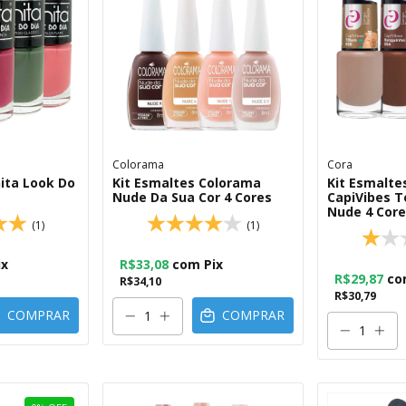
Colorama
Cora
nita Look Do
Kit Esmaltes Colorama
Kit Esmalte
Nude Da Sua Cor 4 Cores
CapiVibes 
Nude 4 Core
(1)
(1)
ix
R$33,08
com
Pix
R$29,87
co
R$34,10
R$30,79
COMPRAR
COMPRAR