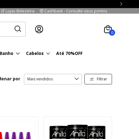
🛒 Lojas Belezeira
🤑 Cashback - Consulte seus pontos
Cadastre-se
|
Fazer login
0
 Banho
Cabelos
Até 70%OFF
denar por
Filtrar