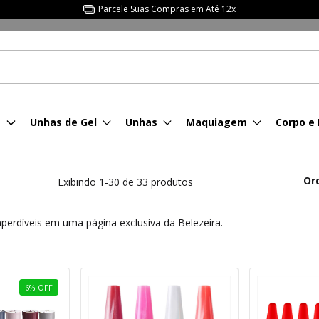
Parcele Suas Compras em Até 12x
s
Unhas de Gel
Unhas
Maquiagem
Corpo e
Or
Exibindo 1-30 de 33 produtos
erdíveis em uma página exclusiva da Belezeira.
6
%
OFF