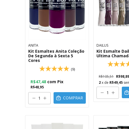
ANITA
DAILUS
Kit Esmaltes Anita Coleção
Kit Esmalte Dai
De Segunda à Sexta 5
Ultima Chamada
Cores
(9)
R$105,51
R$98,8
R$47,48
com
Pix
2
x de
R$49,45
sem
R$48,95
COMPRAR