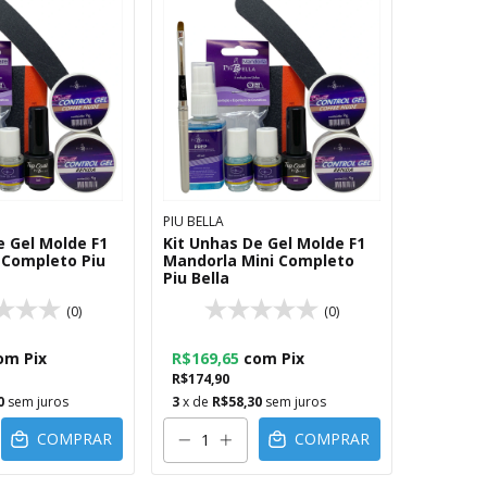
PIU BELLA
e Gel Molde F1
Kit Unhas De Gel Molde F1
 Completo Piu
Mandorla Mini Completo
Piu Bella
(0)
(0)
om
Pix
R$169,65
com
Pix
R$174,90
0
sem juros
3
x de
R$58,30
sem juros
COMPRAR
COMPRAR