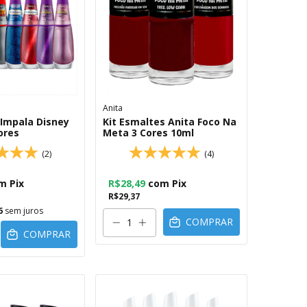
Anita
 Impala Disney
Kit Esmaltes Anita Foco Na
ores
Meta 3 Cores 10ml
(2)
(4)
m
Pix
R$28,49
com
Pix
R$29,37
6
sem juros
COMPRAR
COMPRAR