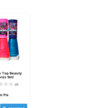
s Top Beauty
ores 9ml
(0)
m
Pix