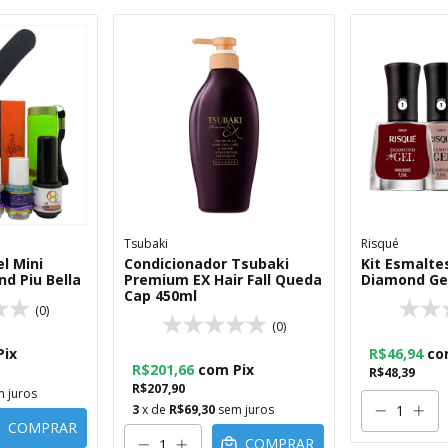
Tsubaki
Risqué
el Mini
Condicionador Tsubaki
Kit Esmalte
d Piu Bella
Premium EX Hair Fall Queda
Diamond Gel
Cap 450ml
(0)
(0)
Pix
R$46,94
co
R$201,66
com
Pix
R$48,39
R$207,90
 juros
3
x de
R$69,30
sem juros
COMPRAR
COMPRAR