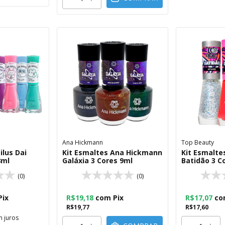
Ana Hickmann
Top Beauty
ilus Dai
Kit Esmaltes Ana Hickmann
Kit Esmalte
8ml
Galáxia 3 Cores 9ml
Batidão 3 C
(0)
(0)
Pix
R$19,18
com
Pix
R$17,07
co
R$19,77
R$17,60
 juros