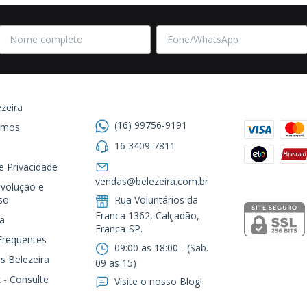
Entre em contato
Formas de
zeira
(16) 99756-9191
omos
16 3409-7811
de Privacidade
Segurança
vendas@belezeira.com.br
volução e
so
Rua Voluntários da
Franca 1362, Calçadão,
a
Franca-SP.ㅤㅤㅤㅤㅤㅤㅤㅤㅤㅤㅤ
Frequentes
09:00 as 18:00 - (Sab.
s Belezeira
09 as 15)
 - Consulte
Visite o nosso Blog!