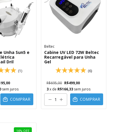
Beltec
de Unha Sun5 e
Cabine UV LED 72W Beltec
létrica
Recarregável para Unha
il Dril
Gel
(1)
(6)
195,00
R$695,00
R$499,00
0
sem juros
3
x de
R$166,33
sem juros
COMPRAR
COMPRAR
16
%
OFF