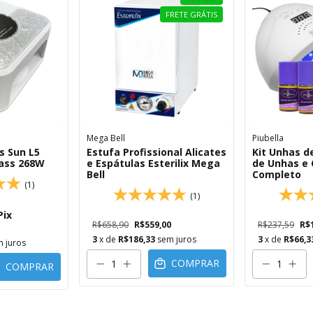
FRETE GRÁTIS
Mega Bell
Piubella
s Sun L5
Estufa Profissional Alicates
Kit Unhas d
ass 268W
e Espátulas Esterilix Mega
de Unhas e 
Bell
Completo
(1)
(1)
Pix
R$658,90
R$559,00
R$237,59
R$
3
x de
R$186,33
sem juros
3
x de
R$66,3
 juros
COMPRAR
COMPRAR