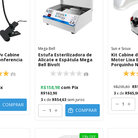
Mega Bell
Sun e Sioux
Uv Cabine
Estufa Esterilizadora de
Kit Cabine 
onferencia
Alicate e Espátula Mega
Motor Lixa E
Bell Bivolt
Porquinho Na
(1)
(0)
R$295,89
R$
ix
R$158,98
com
Pix
R$163,90
3
x de
R$65,0
3
x de
R$54,63
sem juros
COMPRAR
COMPRAR
15
%
OFF