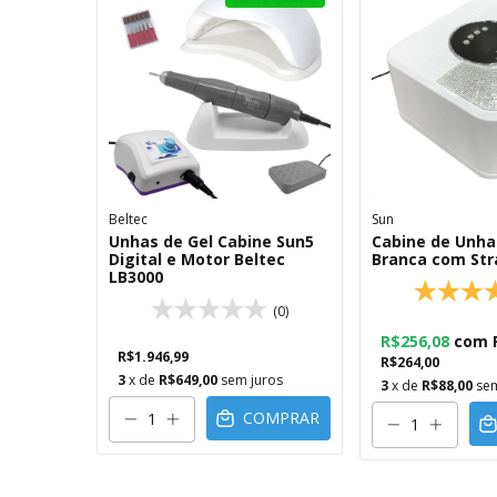
Beltec
Sun
Unhas de Gel Cabine Sun5
Cabine de Unha
Digital e Motor Beltec
Branca com Str
LB3000
(0)
R$256,08
com
R$1.946,99
R$264,00
3
x de
R$649,00
sem juros
3
x de
R$88,00
sem
COMPRAR