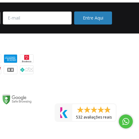
 pagamento
532 avaliações reais