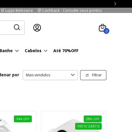
🛒 Lojas Belezeira
🤑 Cashback - Consulte seus pontos
Cadastre-se
|
Fazer login
0
 Banho
Cabelos
Até 70%OFF
denar por
Filtrar
34
%
OFF
28
%
OFF
FRETE GRÁTIS