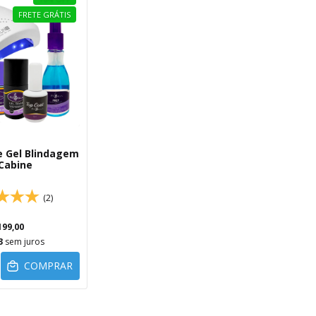
FRETE GRÁTIS
e Gel Blindagem
Cabine
(2)
199,00
3
sem juros
COMPRAR