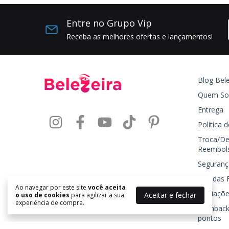
Entre no Grupo Vip
Receba as melhores ofertas e lançamentos!
Blog Bele
Quem S
Entrega
Política 
Troca/De
Reembol
Seguranç
Dúvidas 
Ao navegar por este site
você aceita
Avaliaçõe
Aceitar e fechar
o uso de cookies
para agilizar a sua
experiência de compra.
Cashback
pontos