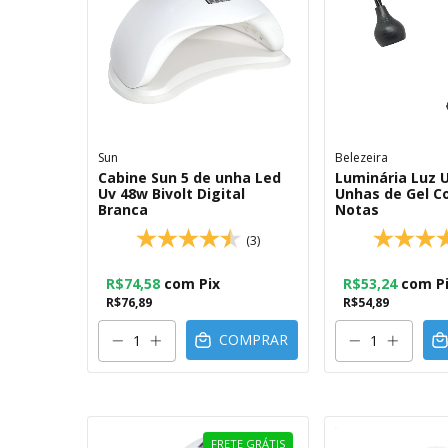
Sun
Belezeira
Cabine Sun 5 de unha Led
Luminária Luz 
Uv 48w Bivolt Digital
Unhas de Gel C
Branca
Notas
(3)
R$74,58
com
Pix
R$53,24
com
P
R$76,89
R$54,89
COMPRAR
FRETE GRÁTIS