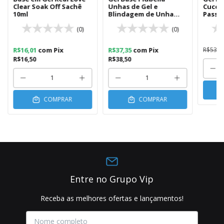
Clear Soak Off Sachê
Unhas de Gel e
Cucci
10ml
Blindagem de Unha
Passo 
10ml
(0)
(0)
R$16,01
com
Pix
R$37,35
com
Pix
R$53,9
R$16,50
R$38,50
COMPRAR
COMPRAR
Entre no Grupo Vip
Receba as melhores ofertas e lançamentos!