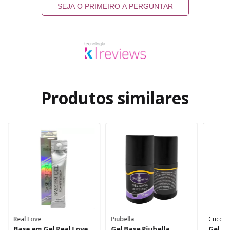
SEJA O PRIMEIRO A PERGUNTAR
Produtos similares
Real Love
Piubella
Cuccio
Base em Gel Real Love
Gel Base Piubella
Gel B