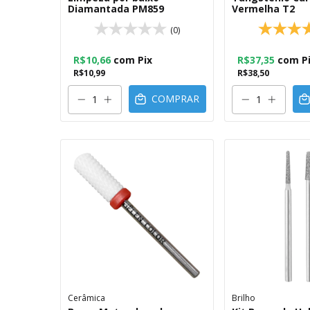
Diamantada PM859
Vermelha T2
(0)
R$10,66
com
Pix
R$37,35
com
P
R$10,99
R$38,50
COMPRAR
Cerâmica
Brilho