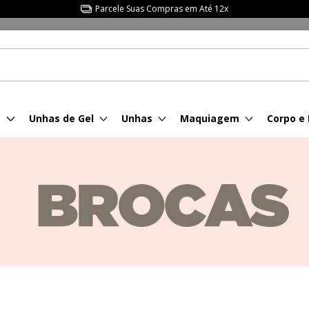
Parcele Suas Compras em Até 12x
s
Unhas de Gel
Unhas
Maquiagem
Corpo e