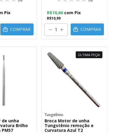
m
Pix
R$10,66
com
Pix
R$10,99
COMPRAR
COMPRAR
ÚLTIMA PEÇA!
Tungstênio
r de unha
Broca Motor de unha
vatura Brilho
Tungstênio remoção e
a PM57
Curvatura Azul T2