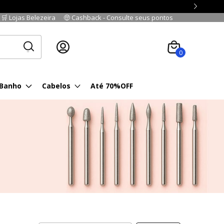
🛒 Lojas Belezeira
🤑 Cashback - Consulte seus pontos
Cadastre-se
|
Fazer login
0
 Banho
Cabelos
Até 70%OFF