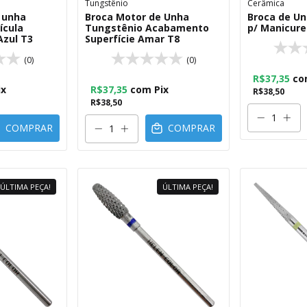
Tungstênio
Cerâmica
 unha
Broca Motor de Unha
Broca de U
ícula
Tungstênio Acabamento
p/ Manicure
Azul T3
Superfície Amar T8
(0)
(0)
R$37,35
co
ix
R$37,35
com
Pix
R$38,50
R$38,50
COMPRAR
COMPRAR
ÚLTIMA PEÇA!
ÚLTIMA PEÇA!