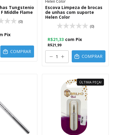
Helen Color
nhas Tungstenio
Escova Limpeza de brocas
 F Middle Flame
de unhas com suporte
Helen Color
(0)
(0)
m
Pix
R$21,33
com
Pix
R$21,99
COMPRAR
COMPRAR
ÚLTIMA PEÇA!