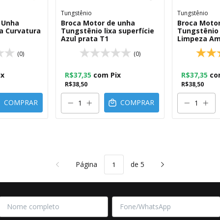
Tungstênio
Tungstênio
 Unha
Broca Motor de unha
Broca Moto
a Curvatura
Tungstênio lixa superfície
Tungstênio 
Azul prata T1
Limpeza Am
(0)
(0)
ix
R$37,35
com
Pix
R$37,35
co
R$38,50
R$38,50
COMPRAR
COMPRAR
Página
de 5