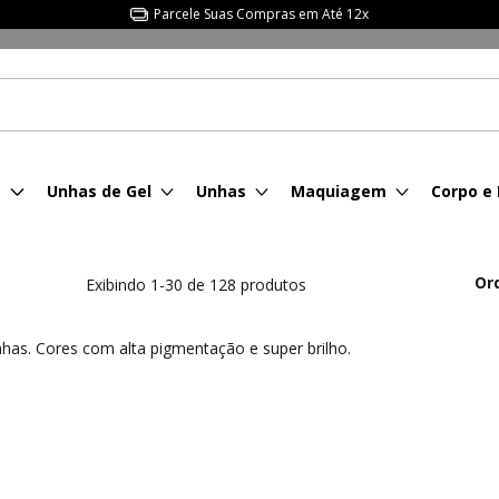
Parcele Suas Compras em Até 12x
s
Unhas de Gel
Unhas
Maquiagem
Corpo e
Or
Exibindo 1-30 de 128 produtos
has. Cores com alta pigmentação e super brilho.