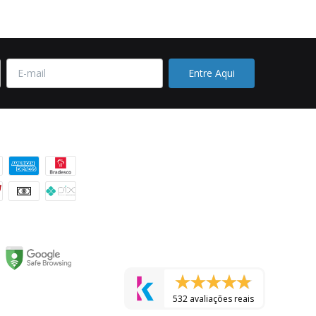
 pagamento
532 avaliações reais