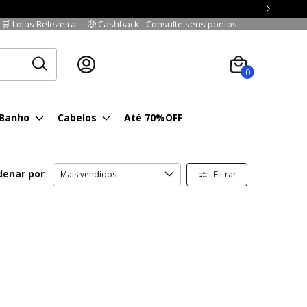
🛒 Lojas Belezeira
🤑 Cashback - Consulte seus pontos
Cadastre-se
|
Fazer login
0
 Banho
Cabelos
Até 70%OFF
denar por
Filtrar