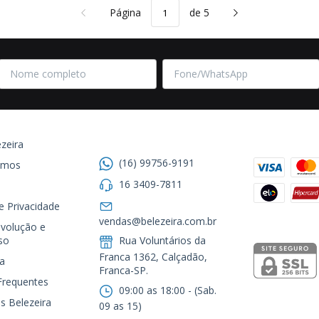
Página
de 5
Entre em contato
Formas de
zeira
(16) 99756-9191
omos
16 3409-7811
de Privacidade
Segurança
vendas@belezeira.com.br
volução e
so
Rua Voluntários da
Franca 1362, Calçadão,
a
Franca-SP.ㅤㅤㅤㅤㅤㅤㅤㅤㅤㅤㅤ
Frequentes
09:00 as 18:00 - (Sab.
s Belezeira
09 as 15)