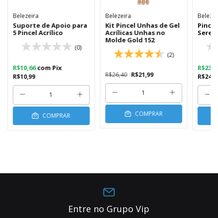
Belezeira
Belezeira
Belezei
Suporte de Apoio para
Kit Pincel Unhas de Gel
Pince
5 Pincel Acrílico
Acrílicas Unhas no
Serei
Molde Gold 152
(0)
(2)
R$10,66
com
Pix
R$23,
R$26,40
R$21,99
R$10,99
R$24,2
COMPRAR
COMPRAR
Entre no Grupo Vip