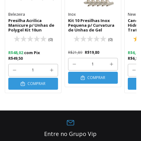
Belezeira
Inox
New Ai
Presilha Acrilica
Kit 10 Presilhas Inox
Canet
Manicure p/ Unhas de
Pequena p/ Curvatura
Hidra
Polygel Kit 10un
de Unhas de Gel
Trata
Revita
(0)
(0)
R$48,02
com
Pix
R$21,89
R$19,80
R$6,3
R$49,50
R$6,59
COMPRAR
COMPRAR
Entre no Grupo Vip