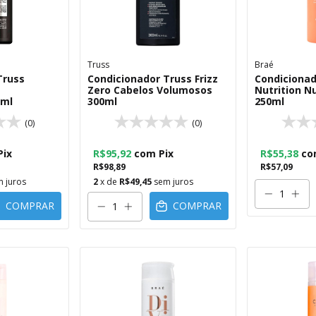
Truss
Braé
Truss
Condicionador Truss Frizz
Condicionad
s
Zero Cabelos Volumosos
Nutrition N
0ml
300ml
250ml
(0)
(0)
Pix
R$95,92
com
Pix
R$55,38
co
R$98,89
R$57,09
 juros
2
x de
R$49,45
sem juros
COMPRAR
COMPRAR