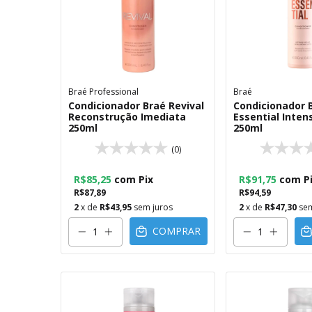
Braé Professional
Braé
Condicionador Braé Revival
Condicionador 
Reconstrução Imediata
Essential Inten
250ml
250ml
(0)
R$85,25
com
Pix
R$91,75
com
P
R$87,89
R$94,59
2
x de
R$43,95
sem juros
2
x de
R$47,30
sem
COMPRAR