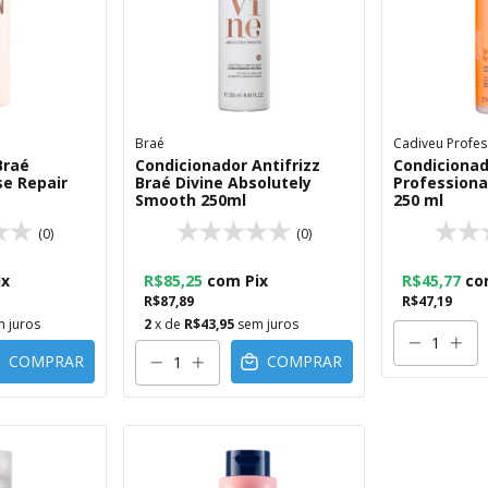
Braé
Cadiveu Profes
Braé
Condicionador Antifrizz
Condicionad
se Repair
Braé Divine Absolutely
Professional
Smooth 250ml
250 ml
(0)
(0)
ix
R$85,25
com
Pix
R$45,77
co
R$87,89
R$47,19
 juros
2
x de
R$43,95
sem juros
COMPRAR
COMPRAR