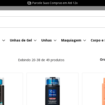
Parcele Suas Compras em Até 12x
s
Unhas de Gel
Unhas
Maquiagem
Corpo e
Or
Exibindo 20-38 de 49 produtos