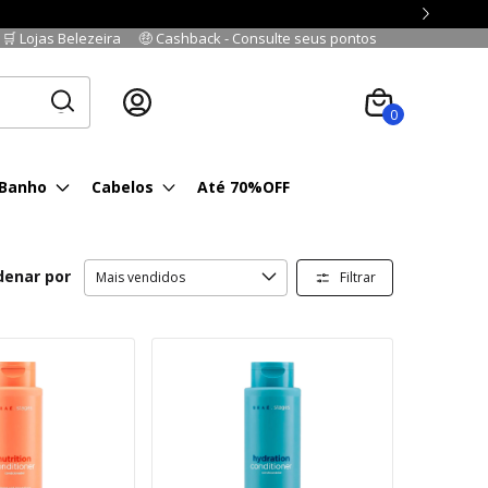
🛒 Lojas Belezeira
🤑 Cashback - Consulte seus pontos
Cadastre-se
|
Fazer login
0
 Banho
Cabelos
Até 70%OFF
denar por
Filtrar