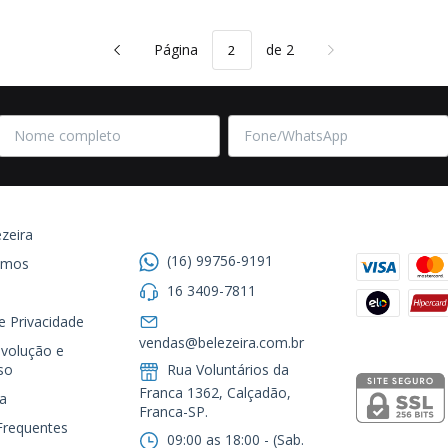
Página
de 2
Entre em contato
Formas de
zeira
(16) 99756-9191
omos
16 3409-7811
de Privacidade
Segurança
vendas@belezeira.com.br
volução e
so
Rua Voluntários da
Franca 1362, Calçadão,
a
Franca-SP.ㅤㅤㅤㅤㅤㅤㅤㅤㅤㅤㅤ
Frequentes
09:00 as 18:00 - (Sab.