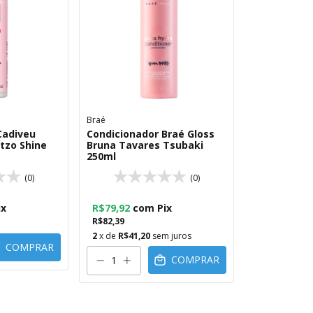
Braé
Cadiveu
Condicionador Braé Gloss
tzo Shine
Bruna Tavares Tsubaki
250ml
(0)
(0)
ix
R$79,92
com
Pix
R$82,39
2
x de
R$41,20
sem juros
COMPRAR
COMPRAR