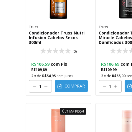
Truss
Truss
Condicionador Truss Nutri
Condicionador 
Infusion Cabelos Secos
Miracle Cabelo
300ml
Danificados 30
(0)
R$106,59
com
Pix
R$106,69
com
R$109,89
R$109,99
2
x de
R$54,95
sem juros
2
x de
R$55,00
sem
COMPRAR
ÚLTIMA PEÇA!