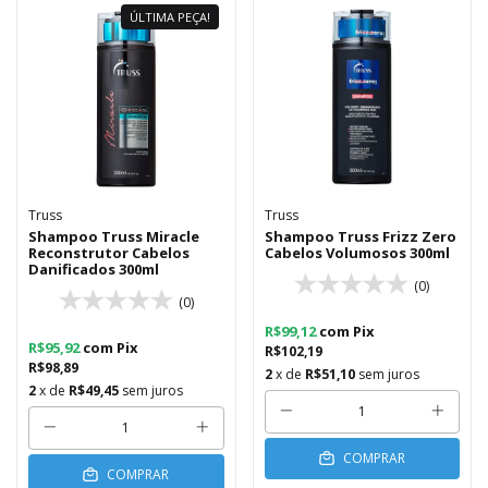
ÚLTIMA PEÇA!
Truss
Truss
Shampoo Truss Miracle
Shampoo Truss Frizz Zero
Reconstrutor Cabelos
Cabelos Volumosos 300ml
Danificados 300ml
(0)
(0)
R$99,12
com
Pix
R$95,92
com
Pix
R$102,19
R$98,89
2
x de
R$51,10
sem juros
2
x de
R$49,45
sem juros
COMPRAR
COMPRAR