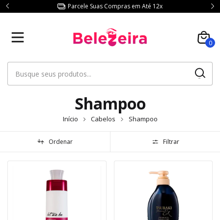
Parcele Suas Compras em Até 12x
0
Shampoo
Início
Cabelos
Shampoo
Ordenar
Filtrar