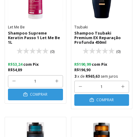
Let Me Be
Tsubaki
Shampoo Supreme
Shampoo Tsubaki
Keratin Passo 1 Let Me Be
Premium EX Reparação
1L
Profunda 450ml
(0)
(0)
R$53,24
com
Pix
R$190,99
com
Pix
R$54,89
R$196,90
3
x de
R$65,63
sem juros
COMPRAR
COMPRAR