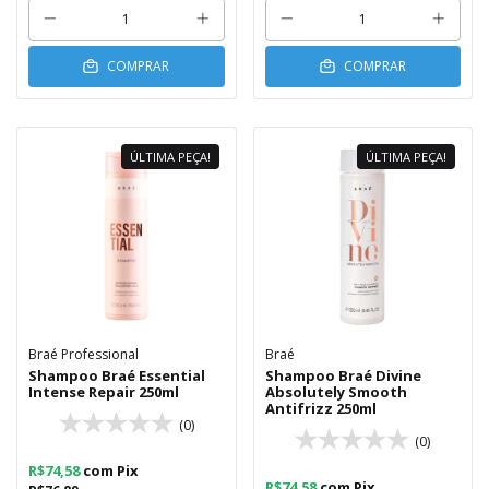
COMPRAR
COMPRAR
ÚLTIMA PEÇA!
ÚLTIMA PEÇA!
Braé Professional
Braé
Shampoo Braé Essential
Shampoo Braé Divine
Intense Repair 250ml
Absolutely Smooth
Antifrizz 250ml
(0)
(0)
R$74,58
com
Pix
R$74,58
com
Pix