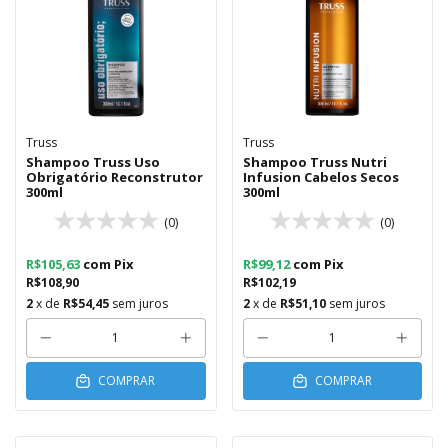
Truss
Truss
Shampoo Truss Uso
Shampoo Truss Nutri
Obrigatório Reconstrutor
Infusion Cabelos Secos
300ml
300ml
(0)
(0)
R$105,63
com
Pix
R$99,12
com
Pix
R$108,90
R$102,19
2
x de
R$54,45
sem juros
2
x de
R$51,10
sem juros
COMPRAR
COMPRAR