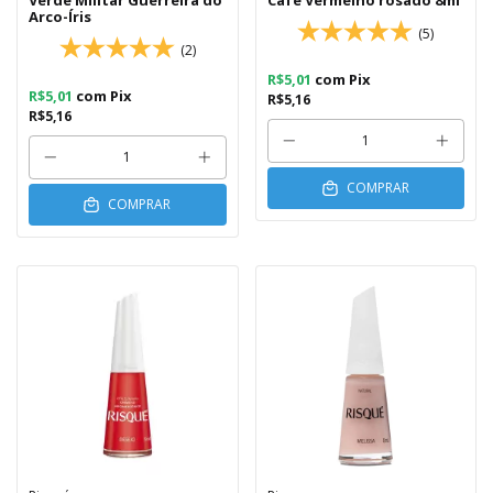
Verde Militar Guerreira do
Café Vermelho rosado 8ml
Arco-Íris
(5)
(2)
R$5,01
com
Pix
R$5,01
com
Pix
R$5,16
R$5,16
COMPRAR
COMPRAR