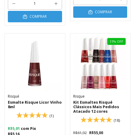
COMPRAR
COMPRAR
11
%
OFF
Risqué
Risque
Esmalte Risque Licor Vinho
Kit Esmaltes Risqué
8ml
Clássicos Mais Pedidos
Atacado 12 cores
(1)
(18)
R$5,01
com
Pix
R$61,92
R$55,00
R$5,16