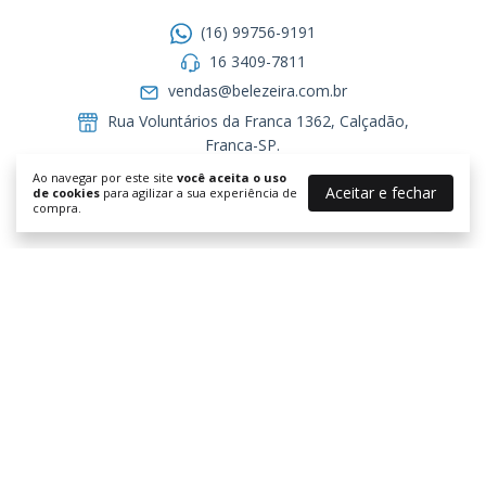
(16) 99756-9191
16 3409-7811
vendas@belezeira.com.br
Rua Voluntários da Franca 1362, Calçadão,
Franca-SP.ㅤㅤㅤㅤㅤㅤㅤㅤㅤㅤㅤ
09:00 as 18:00 - (Sab. 09 as 15)
Ao navegar por este site
você aceita o uso
Aceitar e fechar
de cookies
para agilizar a sua experiência de
Visite o nosso Blog!
compra.
Formas de pagamento
Segurança