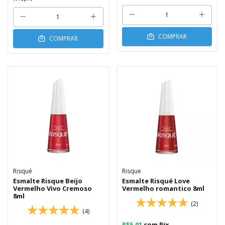
COMPRAR
COMPRAR
Risqué
Risque
Esmalte Risque Beijo
Esmalte Risqué Love
Vermelho Vivo Cremoso
Vermelho romantico 8ml
8ml
(2)
(4)
R$5,01
com
Pix