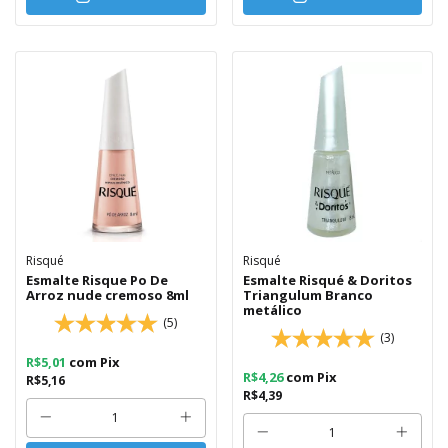
Risqué
Risqué
Esmalte Risque Po De
Esmalte Risqué & Doritos
Arroz nude cremoso 8ml
Triangulum Branco
metálico
(5)
(3)
R$5,01
com
Pix
R$4,26
com
Pix
R$5,16
R$4,39