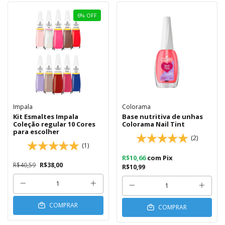
6
%
OFF
Impala
Colorama
Kit Esmaltes Impala
Base nutritiva de unhas
Coleção regular 10 Cores
Colorama Nail Tint
para escolher
(2)
(1)
R$10,66
com
Pix
R$40,59
R$38,00
R$10,99
COMPRAR
COMPRAR