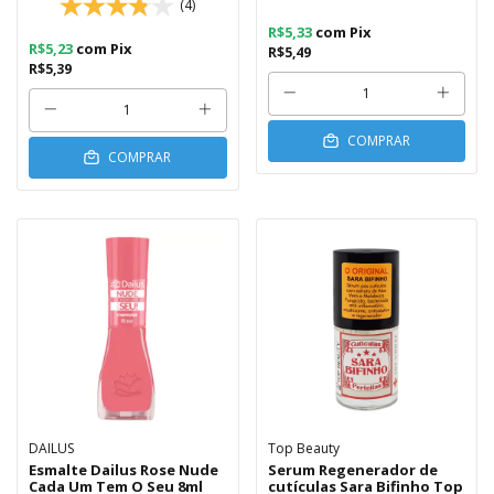
(4)
R$5,33
com
Pix
R$5,23
com
Pix
R$5,49
R$5,39
COMPRAR
COMPRAR
DAILUS
Top Beauty
Esmalte Dailus Rose Nude
Serum Regenerador de
Cada Um Tem O Seu 8ml
cutículas Sara Bifinho Top