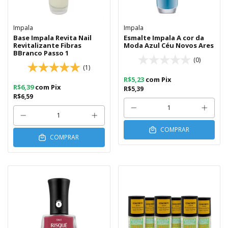
Impala
Impala
Base Impala Revita Nail
Esmalte Impala A cor da
Revitalizante Fibras
Moda Azul Céu Novos Ares
BBranco Passo 1
(0)
(1)
R$5,23
com
Pix
R$6,39
com
Pix
R$5,39
R$6,59
COMPRAR
COMPRAR