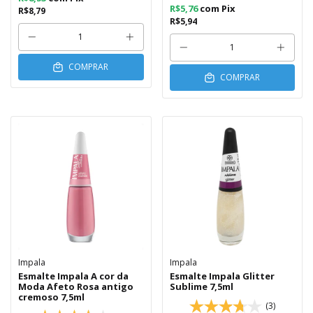
R$5,76
com
Pix
R$8,79
R$5,94
COMPRAR
COMPRAR
Impala
Impala
Esmalte Impala A cor da
Esmalte Impala Glitter
Moda Afeto Rosa antigo
Sublime 7,5ml
cremoso 7,5ml
(3)