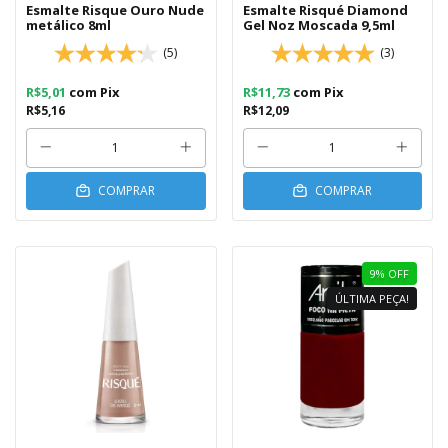
Esmalte Risque Ouro Nude
Esmalte Risqué Diamond
metálico 8ml
Gel Noz Moscada 9,5ml
(5)
(3)
R$5,01
com
Pix
R$11,73
com
Pix
R$5,16
R$12,09
COMPRAR
COMPRAR
9
%
OFF
ÚLTIMA PEÇA!