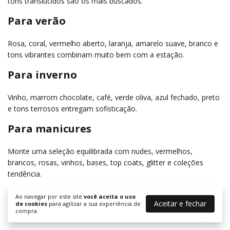
tons translúcidos são os mais buscados.
Para verão
Rosa, coral, vermelho aberto, laranja, amarelo suave, branco e
tons vibrantes combinam muito bem com a estação.
Para inverno
Vinho, marrom chocolate, café, verde oliva, azul fechado, preto
e tons terrosos entregam sofisticação.
Para manicures
Monte uma seleção equilibrada com nudes, vermelhos,
brancos, rosas, vinhos, bases, top coats, glitter e coleções
tendência.
Como fazer o esmalte durar
Ao navegar por este site
você aceita o uso
Aceitar e fechar
de cookies
para agilizar a sua experiência de
mais?
compra.