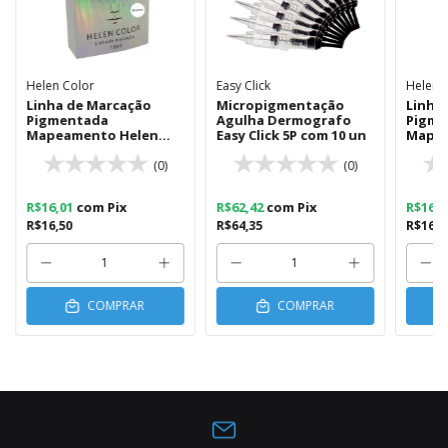
Helen Color
Easy Click
Helen 
Linha de Marcação
Micropigmentação
Linha
Pigmentada
Agulha Dermografo
Pigme
Mapeamento Helen
Easy Click 5P com 10 un
Mapea
Color Branca
Color 
(0)
(0)
R$16,01
com
Pix
R$62,42
com
Pix
R$16,
R$16,50
R$64,35
R$16,5
COMPRAR
COMPRAR