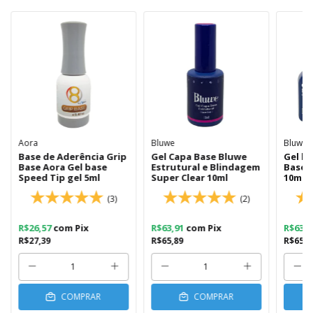
Aora
Bluwe
Bluwe
Base de Aderência Grip
Gel Capa Base Bluwe
Gel b
Base Aora Gel base
Estrutural e Blindagem
Base F
Speed Tip gel 5ml
Super Clear 10ml
10ml
(3)
(2)
R$26,57
com
Pix
R$63,91
com
Pix
R$63,
R$27,39
R$65,89
R$65,8
COMPRAR
COMPRAR