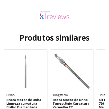
Produtos similares
Brilho
Tungstênio
Brilho
Broca Motor de unha
Broca Motor de Unha
Kit Br
Limpeza curvatura
Tungstênio Curvatura
720 U
Brilho Diamantada
Vermelha T2
Melho