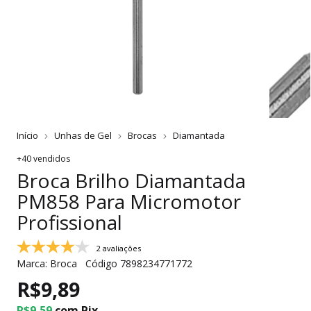
Início
Unhas de Gel
Brocas
Diamantada
+40 vendidos
Broca Brilho Diamantada
PM858 Para Micromotor
Profissional
2 avaliações
Marca:
Broca
Código
7898234771772
R$9,89
R$9,59
com
Pix