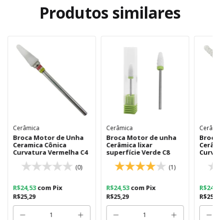
Produtos similares
Cerâmica
Cerâmica
Cerâmi
Broca Motor de Unha
Broca Motor de unha
Broca
Ceramica Cônica
Cerâmica lixar
Cerâm
Curvatura Vermelha C4
superfície Verde C8
Curva
(0)
(1)
R$24,53
com
Pix
R$24,53
com
Pix
R$24,
R$25,29
R$25,29
R$25,2