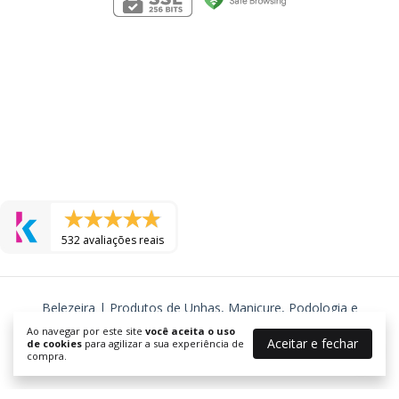
532 avaliações reais
Belezeira | Produtos de Unhas, Manicure, Podologia e
Cosmeticos
Ao navegar por este site
você aceita o uso
Aceitar e fechar
©2026. BELEZEIRA - J R TORRES COSMETICOS LTDA - 24577725000105.
de cookies
para agilizar a sua experiência de
compra.
Todos os direitos reservados.