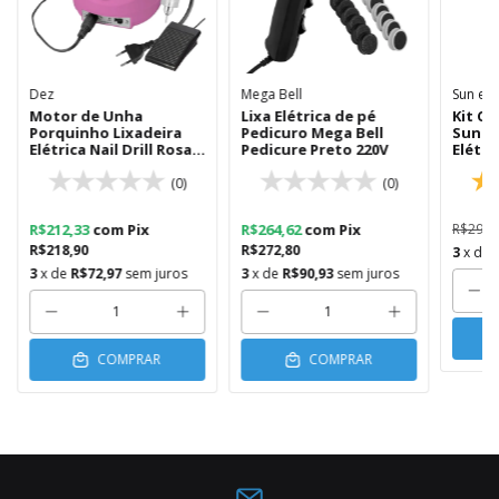
Dez
Mega Bell
Sun e S
Motor de Unha
Lixa Elétrica de pé
Kit C
Porquinho Lixadeira
Pedicuro Mega Bell
Sun5 
Elétrica Nail Drill Rosa
Pedicure Preto 220V
Elétri
30RPM
Dril
(0)
(0)
R$212,33
com
Pix
R$264,62
com
Pix
R$295,
R$218,90
R$272,80
3
x de
3
x de
R$72,97
sem juros
3
x de
R$90,93
sem juros
COMPRAR
COMPRAR