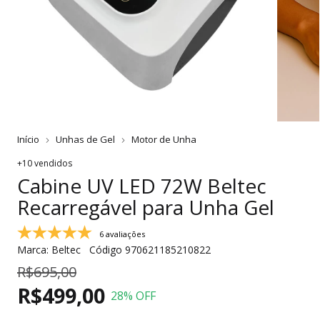
Início
Unhas de Gel
Motor de Unha
+10 vendidos
Cabine UV LED 72W Beltec
Recarregável para Unha Gel
6 avaliações
Marca:
Beltec
Código
970621185210822
R$695,00
R$499,00
28
% OFF