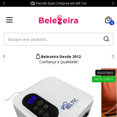
Parcele Suas Compras em Até 12x
Co
0
Belezeira Desde 2012.
Confiança e Qualidade!
ESGOTADO
FRETE GRÁTIS