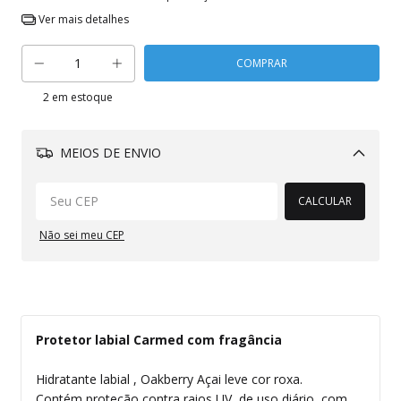
Ver mais detalhes
2
em estoque
MEIOS DE ENVIO
Alterar CEP
CALCULAR
Não sei meu CEP
Protetor labial Carmed com fragância
Hidratante labial , Oakberry Açai leve cor roxa.
Contém proteção contra raios UV, de uso diário, com