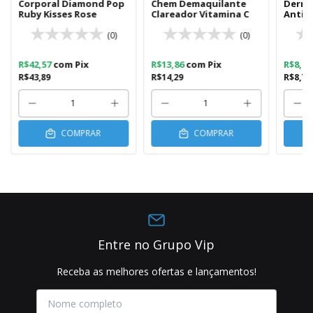
Corporal Diamond Pop
Chem Demaquilante
Dermó
Ruby Kisses Rose
Clareador Vitamina C
Antid
(0)
(0)
R$42,57
com
Pix
R$13,86
com
Pix
R$8,5
R$43,89
R$14,29
R$8,79
COMPRAR
COMPRAR
Entre no Grupo Vip
Receba as melhores ofertas e lançamentos!