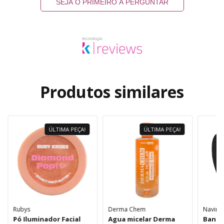
SEJA O PRIMEIRO A PERGUNTAR
Produtos similares
ÚLTIMA PEÇA!
ÚLTIMA PEÇA!
Rubys
Derma Chem
Navina
Pó Iluminador Facial
Agua micelar Derma
Banda