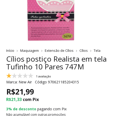
Início
Maquiagem
Extensão de Cílios
Cílios
Tela
Cílios postiço Realista em tela
Tufinho 10 Pares 747M
1 avaliação
Marca:
New Air
Código
970621185204315
R$21,99
R$21,33
com
Pix
3% de desconto
pagando com Pix
Não acumulável com outras promoções