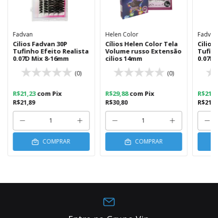
Fadvan
Helen Color
Fadvan
Cilios Fadvan 30P
Cílios Helen Color Tela
Cilios
Tufinho Efeito Realista
Volume russo Extensão
Tufin
0.07D Mix 8-16mm
cilios 14mm
0.07D
(0)
(0)
R$21,23
com
Pix
R$29,88
com
Pix
R$21,
R$21,89
R$30,80
R$21,8
COMPRAR
COMPRAR