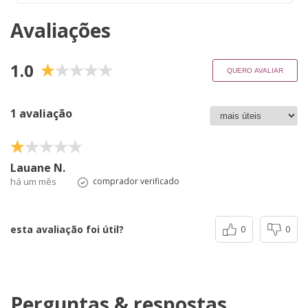
Avaliações
1.0
QUERO AVALIAR
1 avaliação
Lauane N.
há um mês
comprador verificado
esta avaliação foi útil?
0
0
Perguntas & respostas