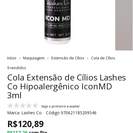
Início
Maquiagem
Extensão de Cílios
Cola de Cílios
9 vendidos
Cola Extensão de Cílios Lashes
Co Hipoalergênico IconMD
3ml
Seja o primeiro a avaliar
Marca:
Lashes Co.
Código
970621185209546
R$120,89
R$117,26
com
Pix