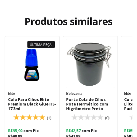
Produtos similares
ÚLTIMA PEÇA!
Elite
Belezeira
Elite
Cola Para Cilios Elite
Porta Cola de Cílios
Cola E
Premium Black Glue HS-
Pote Hermético com
Elite 
17 3ml
Higrômetro Preto
Pack 
(1)
(0)
R$95,92
com
Pix
R$42,57
com
Pix
R$85,
R$98,89
R$43,89
R$87,8