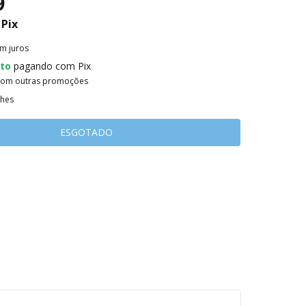
9
Pix
m juros
to
pagando com Pix
com outras promoções
lhes