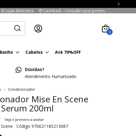
🛒 Lojas Belezeira
🤑 Cashback - Consulte seus pontos
Cadastre-se
|
Fazer login
0
 Banho
Cabelos
Até 70%OFF
Dúvidas?
Atendimento Humanizado
s
Condicionador
ionador Mise En Scene
t Serum 200ml
Seja o primeiro a avaliar
 Scene
Código
970621185213087