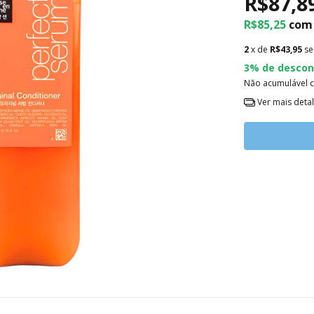
R$87,8
R$85,25
com
2
x de
R$43,95
se
3% de descon
Não acumulável 
Ver mais deta