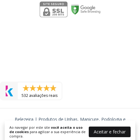
532 avaliações reais
Belezeira | Produtos de Unhas, Manicure, Podologia e
Cosmeticos
Ao navegar por este site
você aceita o uso
Aceitar e fechar
de cookies
para agilizar a sua experiência de
©2026. BELEZEIRA - J R TORRES COSMETICOS LTDA - 24577725000105.
compra.
Todos os direitos reservados.