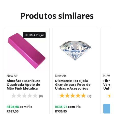
Produtos similares
ÚLTIMA PEÇA!
New Air
New Air
New Ai
Almofada Manicure
Diamante Foto Joia
Fibra 
Quadrada Apoio de
Grande para Foto de
Verde
Mão Pink Metalica
Unhas e Acessorios
Unhas
(0)
(1)
R$26,68
com
Pix
R$35,74
com
Pix
R$27,50
R$36,85