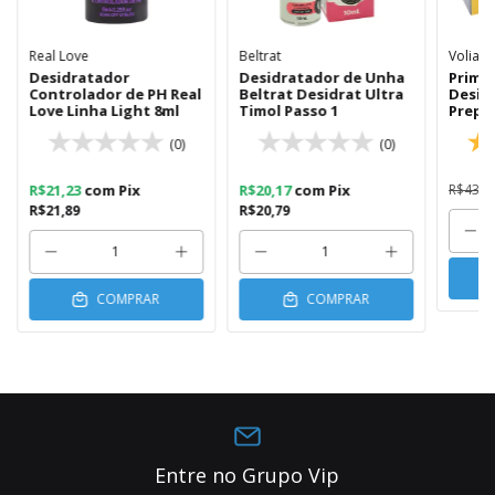
Real Love
Beltrat
Volia
Desidratador
Desidratador de Unha
Primer
Controlador de PH Real
Beltrat Desidrat Ultra
Desid
Love Linha Light 8ml
Timol Passo 1
Prepa
(0)
(0)
R$21,23
com
Pix
R$20,17
com
Pix
R$43,7
R$21,89
R$20,79
COMPRAR
COMPRAR
Entre no Grupo Vip