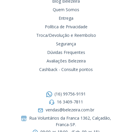
Blog Belezeira
Quem Somos
Entrega
Política de Privacidade
Troca/Devolução e Reembolso
Segurança
Dúvidas Frequentes
Avaliações Belezeira
Cashback - Consulte pontos
Entre em contato
(16) 99756-9191
16 3409-7811
vendas@belezeira.com.br
Rua Voluntários da Franca 1362, Calçadão,
Franca-SP.ㅤㅤㅤㅤㅤㅤㅤㅤㅤㅤㅤ
09:00 as 18:00 - (Sab. 09 as 15)