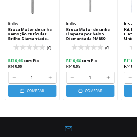
Brilho
Brilho
Brocas
Broca Motor de unha
Broca Motor de unha
Kit Br
Remoção cutículas
Limpeza por baixo
Eletri
Brilho Diamantada
Diamantada PM859
Unida
PM23
(0)
(0)
R$10,66
com
Pix
R$10,66
com
Pix
R$10,
R$10,99
R$10,99
R$10,9
COMPRAR
COMPRAR