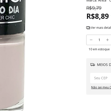
Marca:
Anita
R$9,79
R$8,89
Ver mais deta
10
em estoque
MEIOS D
Não sei meu 