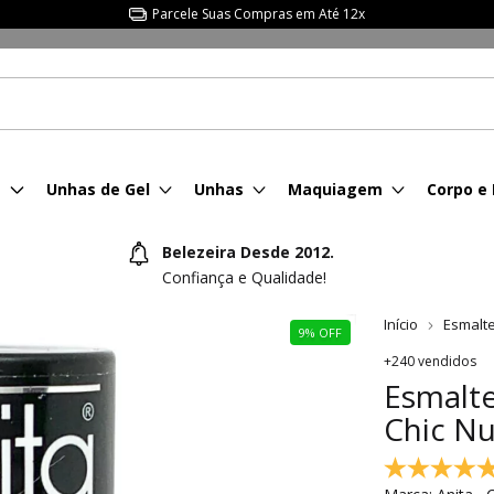
Parcele Suas Compras em Até 12x
s
Unhas de Gel
Unhas
Maquiagem
Corpo e
Belezeira Desde 2012.
Confiança e Qualidade!
Início
Esmalt
9
%
OFF
+240 vendidos
Esmalte
Chic Nu