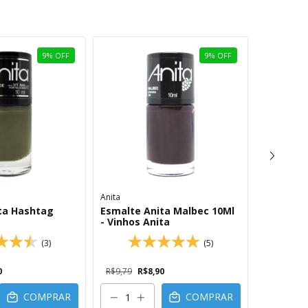
9
%
OFF
9
%
OFF
Anita
Anita
ta Hashtag
Esmalte Anita Malbec 10Ml
Esmalte 
- Vinhos Anita
Neon Fo
(3)
(5)
0
R$9,79
R$8,90
R$9,79
R
COMPRAR
COMPRAR