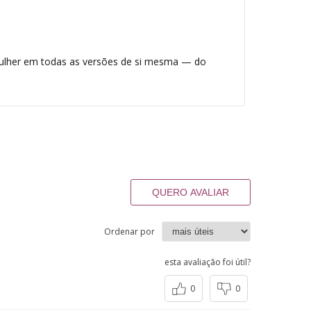
lher em todas as versões de si mesma — do
QUERO AVALIAR
Ordenar por
esta avaliação foi útil?
0
0