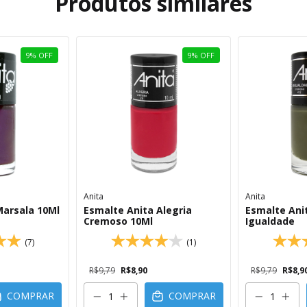
Produtos similares
9
%
OFF
9
%
OFF
Anita
Anita
Marsala 10Ml
Esmalte Anita Alegria
Esmalte Ani
Cremoso 10Ml
Igualdade
(7)
(1)
R$9,79
R$8,90
R$9,79
R$8,9
COMPRAR
COMPRAR