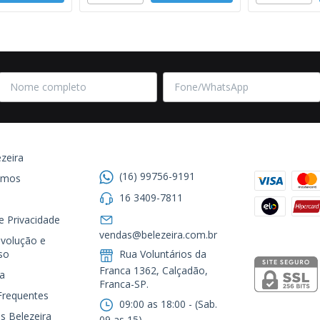
Entre em contato
Formas de
zeira
(16) 99756-9191
omos
16 3409-7811
de Privacidade
Segurança
vendas@belezeira.com.br
volução e
so
Rua Voluntários da
Franca 1362, Calçadão,
a
Franca-SP.ㅤㅤㅤㅤㅤㅤㅤㅤㅤㅤㅤ
Frequentes
09:00 as 18:00 - (Sab.
s Belezeira
09 as 15)