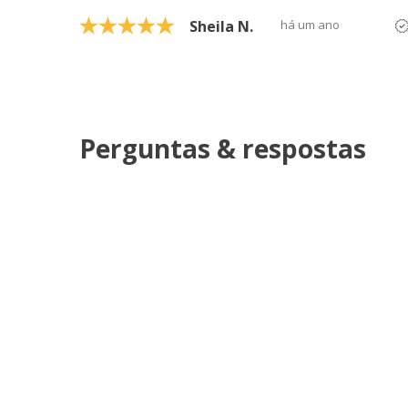
Sheila N.
há um ano
Perguntas & respostas