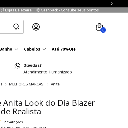
🛒 Lojas Belezeira
🤑 Cashback - Consulte seus pontos
Cadastre-se
|
Fazer login
0
 Banho
Cabelos
Até 70%OFF
Dúvidas?
Atendimento Humanizado
es
MELHORES MARCAS:
Anita
 Anita Look do Dia Blazer
de Realista
2 avaliações