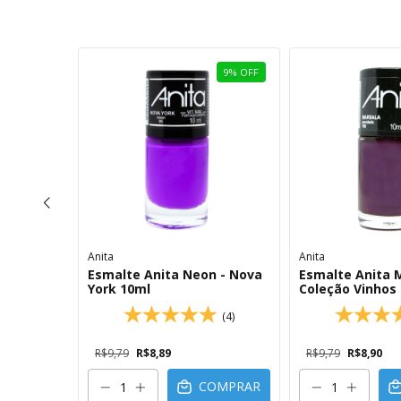
9
%
OFF
9
%
OFF
Anita
Anita
er
Esmalte Anita Neon - Nova
Esmalte Anita 
York 10ml
Coleção Vinhos
(1)
(4)
R$9,79
R$8,89
R$9,79
R$8,90
OMPRAR
COMPRAR