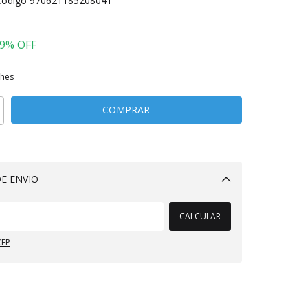
Código
970621185208041
9
% OFF
lhes
E ENVIO
Alterar CEP
CALCULAR
CEP