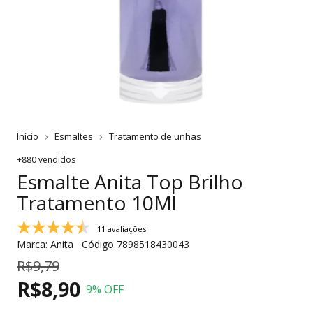
Início
Esmaltes
Tratamento de unhas
+880 vendidos
Esmalte Anita Top Brilho
Tratamento 10Ml
11 avaliações
Marca:
Anita
Código
7898518430043
R$9,79
R$8,90
9
% OFF