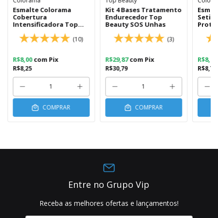
Colorama
Top Beauty
Color
Esmalte Colorama
Kit 4 Bases Tratamento
Esmal
Cobertura
Endurecedor Top
Setim
Intensificadora Top
Beauty SOS Unhas
Prote
Coat Extra brilho 8ml
(10)
(3)
R$8,00
com
Pix
R$29,87
com
Pix
R$8,5
R$8,25
R$30,79
R$8,79
COMPRAR
COMPRAR
Entre no Grupo Vip
Receba as melhores ofertas e lançamentos!