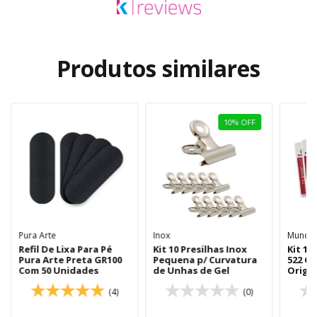
Produtos similares
10
%
OFF
Pura Arte
Inox
Mundia
Refil De Lixa Para Pé
Kit 10 Presilhas Inox
Kit 10
Pura Arte Preta GR100
Pequena p/ Curvatura
522 Cl
Com 50 Unidades
de Unhas de Gel
Origin
(4)
(0)