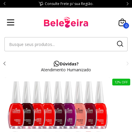
Consulte Frete p/ sua Região.
0
Dúvidas?
Atendimento Humanizado
12
%
OFF