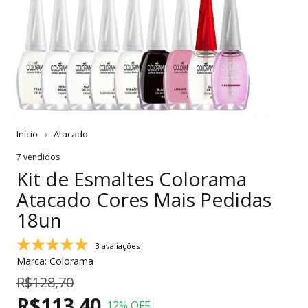
Início
Atacado
7 vendidos
Kit de Esmaltes Colorama
Atacado Cores Mais Pedidas
18un
3 avaliações
Marca:
Colorama
R$128,70
R$113,40
12
% OFF