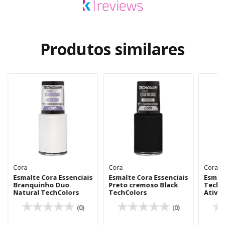
Produtos similares
Cora
Cora
Cora
Esmalte Cora Essenciais
Esmalte Cora Essenciais
Esmal
Branquinho Duo
Preto cremoso Black
Techc
Natural TechColors
TechColors
Ative 
cor
(0)
(0)