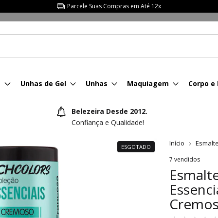
Parcele Suas Compras em Até 12x
s
Unhas de Gel
Unhas
Maquiagem
Corpo e
Belezeira Desde 2012.
Confiança e Qualidade!
Início
Esmalt
ESGOTADO
7 vendidos
Esmalte
Essenci
Cremo