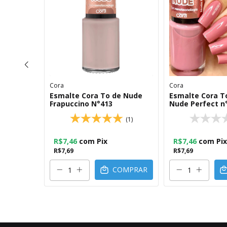
Cora
Cora
colors To
Esmalte Cora To de Nude
Esmalte Cora T
54
Frapuccino N°413
Nude Perfect n
(0)
(1)
R$7,46
com
Pix
R$7,46
com
Pix
R$7,69
R$7,69
OMPRAR
COMPRAR