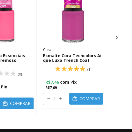
Cora
Cora
a Essenciais
Esmalte Cora Techcolors Ai
Esmalte 
Cremoso
que Luxo Trench Coat
Doce des
(1)
(0)
R$7,46
com
Pix
R$7,46
Pix
R$7,69
R$7,69
COMPRAR
COMPRAR