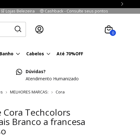
🛒 Lojas Belezeira
🤑 Cashback - Consulte seus pontos
Cadastre-se
|
Fazer login
0
 Banho
Cabelos
Até 70%OFF
Dúvidas?
Atendimento Humanizado
es
MELHORES MARCAS:
Cora
 Cora Techcolors
ais Branco a francesa
so