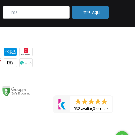
 pagamento
532 avaliações reais