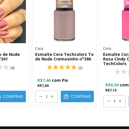
Cora
Cora
o de Nude
Esmalte Cora Techcolors To
Esmalte Cor
°301
de Nude Cremosinho n°386
Rosa Cindy 
TechColors
(0)
(2)
R$7,46
com
Pix
R$6,94
com
R$7,69
R$7,15
COMPRAR
COMPRAR