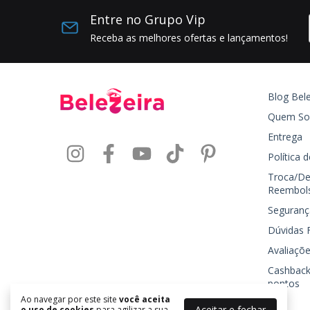
Entre no Grupo Vip
Receba as melhores ofertas e lançamentos!
Blog Bele
Quem S
Entrega
Política 
Troca/De
Reembol
Seguranç
Dúvidas 
Avaliaçõe
Cashback
pontos
Ao navegar por este site
você aceita
Aceitar e fechar
o uso de cookies
para agilizar a sua