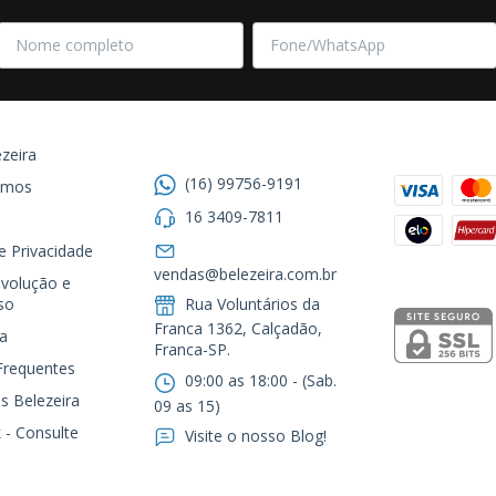
Entre em contato
Formas de
zeira
(16) 99756-9191
omos
16 3409-7811
de Privacidade
Segurança
vendas@belezeira.com.br
volução e
so
Rua Voluntários da
Franca 1362, Calçadão,
a
Franca-SP.ㅤㅤㅤㅤㅤㅤㅤㅤㅤㅤㅤ
Frequentes
09:00 as 18:00 - (Sab.
s Belezeira
09 as 15)
 - Consulte
Visite o nosso Blog!