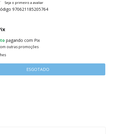
Seja o primeiro a avaliar
ódigo
970621185205764
Pix
to
pagando com Pix
com outras promoções
lhes