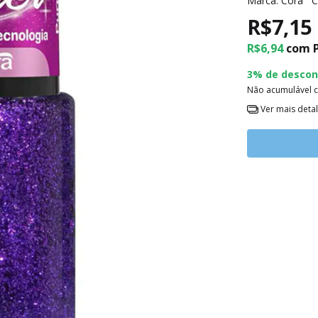
Marca:
Cora
C
R$7,15
R$6,94
com
3% de descon
Não acumulável 
Ver mais deta