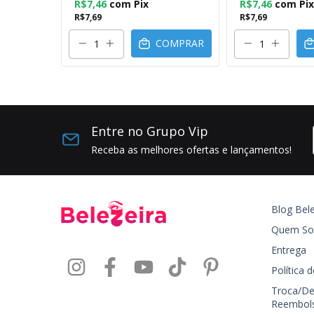
R$7,46
com
Pix
R$7,46
com
Pix
R$7,69
R$7,69
OMPRAR
COMPRAR
Entre no Grupo Vip
Receba as melhores ofertas e lançamentos!
Blog Bele
Quem S
Entrega
Política 
Troca/De
Reembol