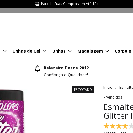
Parcele Suas Compras em Até 12x
s
Unhas de Gel
Unhas
Maquiagem
Corpo e
Belezeira Desde 2012.
Confiança e Qualidade!
Início
Esmalt
ESGOTADO
7 vendidos
Esmalt
Glitter