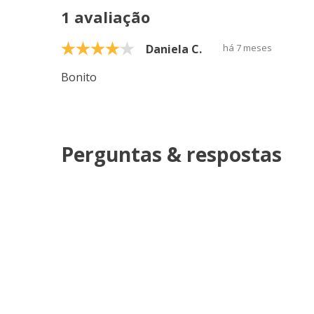
1 avaliação
Daniela C.
há 7 meses
Bonito
Perguntas & respostas