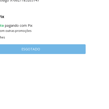
ódigo
970621185205747
Pix
to
pagando com Pix
com outras promoções
lhes