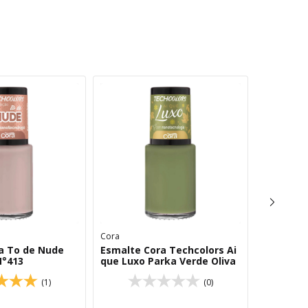
Cora
Cora
a To de Nude
Esmalte Cora Techcolors Ai
Esmalte 
N°413
que Luxo Parka Verde Oliva
de Nude 
(1)
(0)