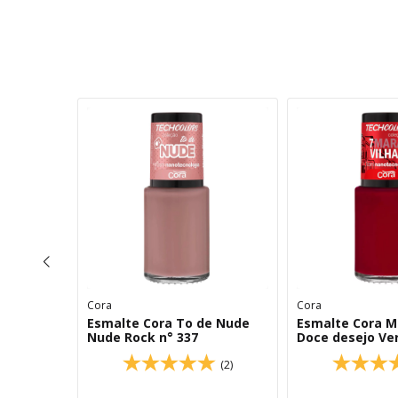
Cora
Cora
colors To
Esmalte Cora To de Nude
Esmalte Cora M
54
Nude Rock n° 337
Doce desejo Ve
(0)
(2)