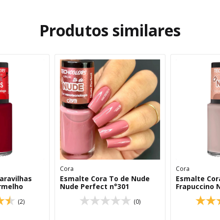
Produtos similares
Cora
Cora
aravilhas
Esmalte Cora To de Nude
Esmalte Cor
rmelho
Nude Perfect n°301
Frapuccino 
(2)
(0)