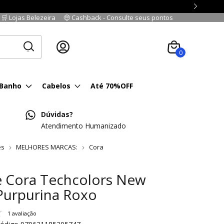
🛒 Lojas Belezeira
🤑 Cashback - Consulte seus pontos
Cadastre-se
|
Fazer login
0
 Banho
Cabelos
Até 70%OFF
Dúvidas?
Atendimento Humanizado
es
MELHORES MARCAS:
Cora
e Cora Techcolors New
 Purpurina Roxo
1 avaliação