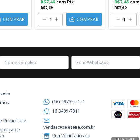
R$7,46
com
Pix
R$7,46
com
R$7,69
R$7,69
COMPRAR
COMPRAR
Entre em contato
Formas de
zeira
(16) 99756-9191
omos
16 3409-7811
de Privacidade
Segurança
vendas@belezeira.com.br
volução e
so
Rua Voluntários da