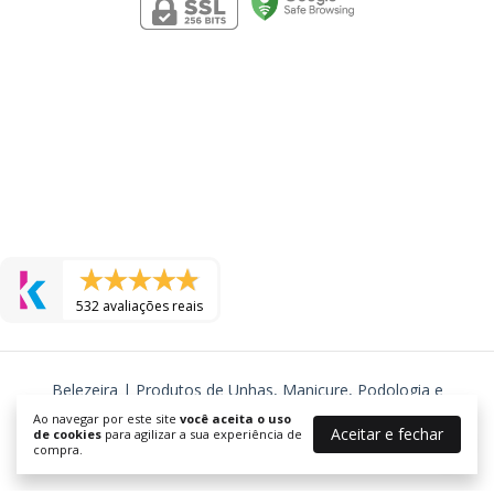
532 avaliações reais
Belezeira | Produtos de Unhas, Manicure, Podologia e
Cosmeticos
Ao navegar por este site
você aceita o uso
Aceitar e fechar
©2026. BELEZEIRA - J R TORRES COSMETICOS LTDA - 24577725000105.
de cookies
para agilizar a sua experiência de
compra.
Todos os direitos reservados.