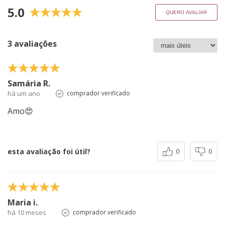
5.0
QUERO AVALIAR
3 avaliações
Samária R.
há um ano
comprador verificado
Amo😍
esta avaliação foi útil?
0
0
Maria i.
há 10 meses
comprador verificado