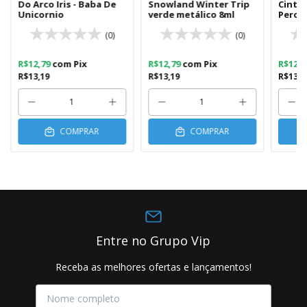
Do Arco Iris - Baba De
Snowland Winter Trip
Cintil
Unicornio
verde metálico 8ml
Perola
(0)
(0)
R$12,79
com
Pix
R$12,79
com
Pix
R$12,
R$13,19
R$13,19
R$13,1
COMPRAR
COMPRAR
Entre no Grupo Vip
Receba as melhores ofertas e lançamentos!