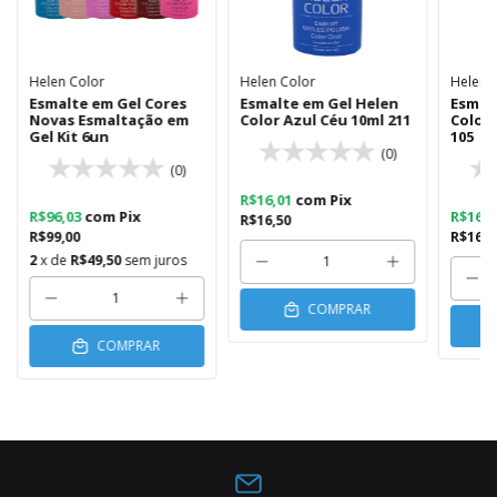
Helen Color
Helen Color
Helen 
Esmalte em Gel Cores
Esmalte em Gel Helen
Esmal
Novas Esmaltação em
Color Azul Céu 10ml 211
Color
Gel Kit 6un
105
(0)
(0)
R$16,01
com
Pix
R$96,03
com
Pix
R$16,
R$16,50
R$99,00
R$16,5
2
x de
R$49,50
sem juros
COMPRAR
COMPRAR