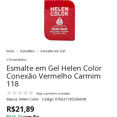
Início
Esmaltes
Esmalte em Gel
+10 vendidos
Esmalte em Gel Helen Color
Conexão Vermelho Carmim
118
Seja o primeiro a avaliar
Marca:
Helen Color
Código
970621185206698
R$21,89
R$21,23
com
Pix