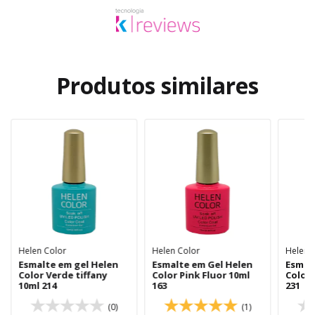
Produtos similares
Helen Color
Helen Color
Helen 
Esmalte em gel Helen
Esmalte em Gel Helen
Esmal
Color Verde tiffany
Color Pink Fluor 10ml
Color 
10ml 214
163
231
(0)
(1)