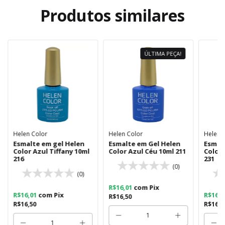
Produtos similares
ÚLTIMA PEÇA!
Helen Color
Helen Color
Helen 
Esmalte em gel Helen
Esmalte em Gel Helen
Esmal
Color Azul Tiffany 10ml
Color Azul Céu 10ml 211
Color 
216
231
(0)
(0)
R$16,01
com
Pix
R$16,01
com
Pix
R$16,
R$16,50
R$16,50
R$16,5