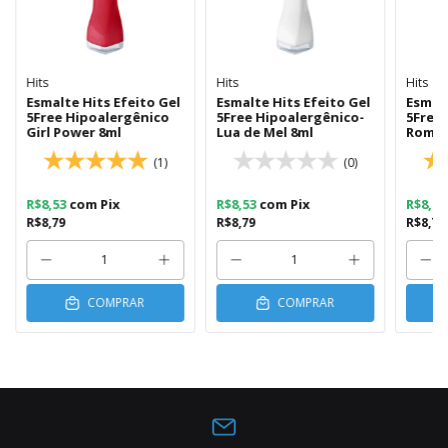
Hits
Hits
Hits
Esmalte Hits Efeito Gel
Esmalte Hits Efeito Gel
Esmalt
5Free Hipoalergênico
5Free Hipoalergênico-
5Free 
Girl Power 8ml
Lua de Mel 8ml
Roma 
(1)
(0)
R$8,53
com
Pix
R$8,53
com
Pix
R$8,5
R$8,79
R$8,79
R$8,79
COMPRAR
COMPRAR