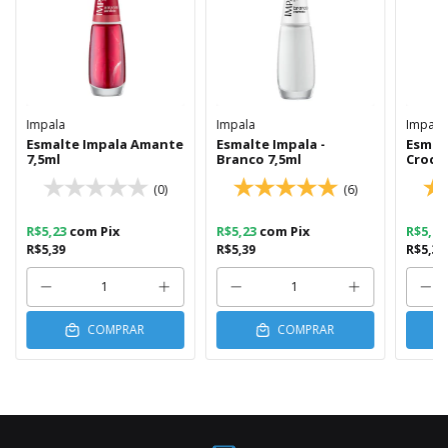
Impala
Impala
Impala
Esmalte Impala Amante
Esmalte Impala -
Esmalt
7,5ml
Branco 7,5ml
Croch
(0)
(6)
R$5,23
com
Pix
R$5,23
com
Pix
R$5,2
R$5,39
R$5,39
R$5,39
COMPRAR
COMPRAR