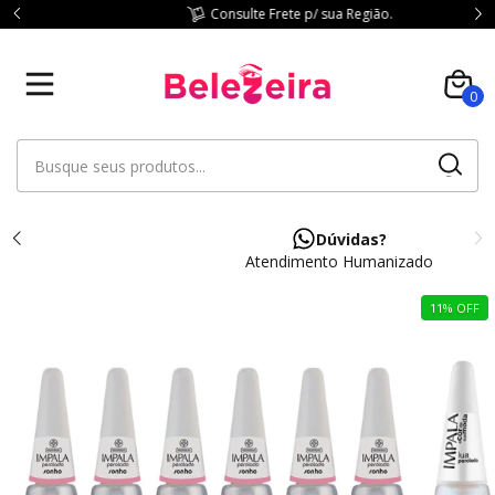
Consulte Frete p/ sua Região.
0
Dúvidas?
Atendimento Humanizado
11
%
OFF