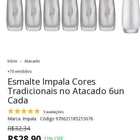
Início
Atacado
+70 vendidos
Esmalte Impala Cores
Tradicionais no Atacado 6un
Cada
3 avaliações
Marca:
Impala
Código
970621185215076
R$32,34
R$28,90
11
% OFF