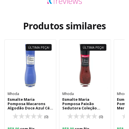
Produtos similares
ÚLTIMA PEÇA!
ÚLTIMA PEÇA!
Mhoda
Mhoda
Mhoda
Esmalte Maria
Esmalte Maria
Esmal
Pomposa Macarons
Pomposa Paixão
Pompo
Algodão Doce Azul Céu
Sedutora Coleção
Meren
8ml
Vermelhos
8ml
(0)
(0)
R$8,00
com
Pix
R$8,00
com
Pix
R$8,0