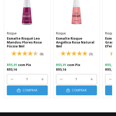
Risque
Risque
Risque
Esmalte Risqué Leo
Esmalte Risque
Esmal
Mandou Flores Rosa
Angélica Rosa Natural
Granu
Fúcsia 8ml
8ml
Efeito
8ml
(8)
(3)
R$5,01
com
Pix
R$5,01
com
Pix
R$5,0
R$5,16
R$5,16
R$5,16
COMPRAR
COMPRAR