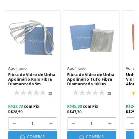
Apolinario
Apolinario
Volia
Fibra de Vidro de Unha
Fibra de Vidro de Unha
Unhas
Apolinário Rolo Fibra
Apolinário Tufo Fibra
Vidro 
Diamantada 5m
Diamantada 100un
Along
Unhas
(0)
(0)
R$27,73
com
Pix
R$45,88
com
Pix
R$24,
R$28,59
R$47,30
R$25,3
COMPRAR
COMPRAR