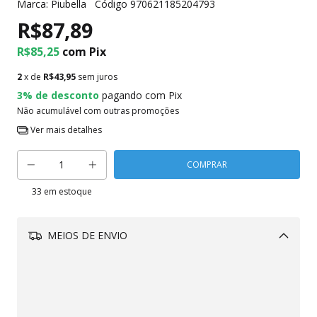
Marca:
Piubella
Código
970621185204793
R$87,89
R$85,25
com
Pix
2
x de
R$43,95
sem juros
3% de desconto
pagando com Pix
Não acumulável com outras promoções
Ver mais detalhes
33
em estoque
MEIOS DE ENVIO
Alterar CEP
CALCULAR