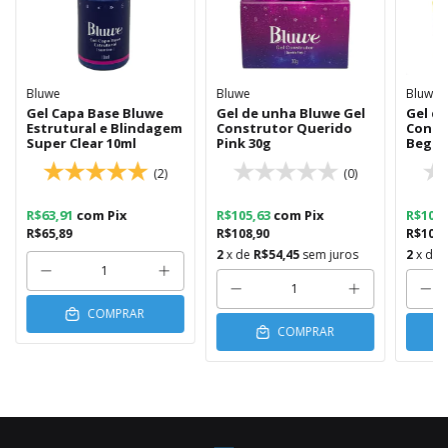
Bluwe
Bluwe
Bluwe
Gel Capa Base Bluwe
Gel de unha Bluwe Gel
Gel d
Estrutural e Blindagem
Construtor Querido
Const
Super Clear 10ml
Pink 30g
Bege 
(2)
(0)
R$63,91
com
Pix
R$105,63
com
Pix
R$105
R$65,89
R$108,90
R$108,
2
x de
R$54,45
sem juros
2
x de
COMPRAR
COMPRAR