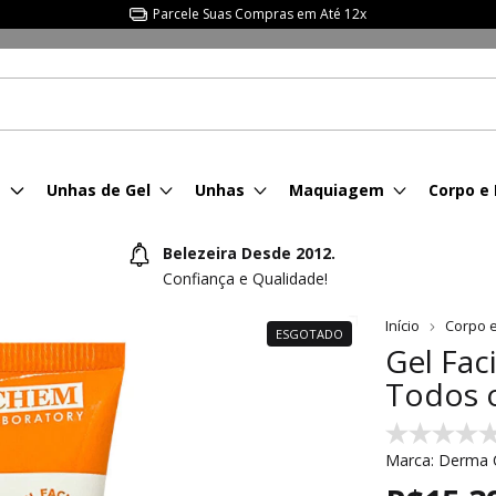
Parcele Suas Compras em Até 12x
s
Unhas de Gel
Unhas
Maquiagem
Corpo e
Belezeira Desde 2012.
Confiança e Qualidade!
Início
Corpo 
ESGOTADO
Gel Fac
Todos o
Marca:
Derma