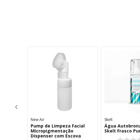
New Air
Skelt
acial
Pump de Limpeza Facial
Água Autobron
ina C
Micropigmentação
Skelt Frasco P
Dispenser com Escova