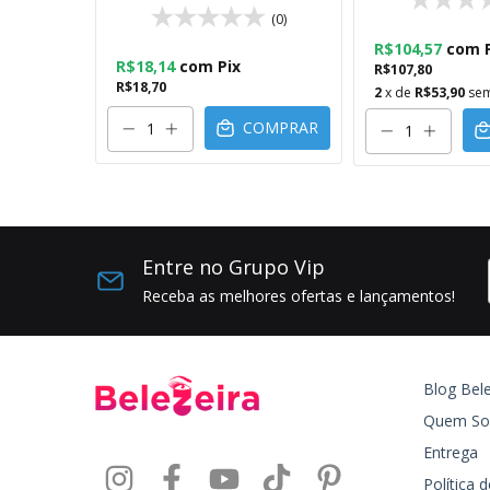
(0)
(0)
R$104,57
com
R$18,14
com
Pix
R$107,80
R$18,70
2
x de
R$53,90
sem
OMPRAR
COMPRAR
Entre no Grupo Vip
Receba as melhores ofertas e lançamentos!
Blog Bele
Quem S
Entrega
Política 