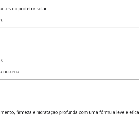
antes do protetor solar.
m.
as
ou noturna
amento, firmeza e hidratação profunda com uma fórmula leve e efic