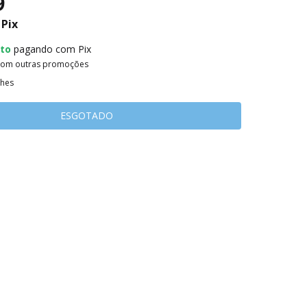
9
Pix
to
pagando com Pix
com outras promoções
lhes