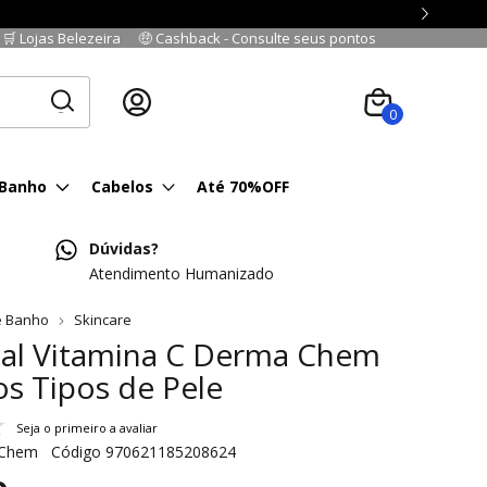
🛒 Lojas Belezeira
🤑 Cashback - Consulte seus pontos
Cadastre-se
|
Fazer login
0
 Banho
Cabelos
Até 70%OFF
Dúvidas?
Atendimento Humanizado
e Banho
Skincare
ial Vitamina C Derma Chem
s Tipos de Pele
Seja o primeiro a avaliar
 Chem
Código
970621185208624