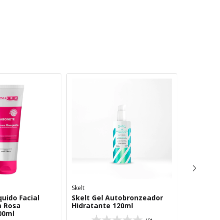
Skelt
Derma Ch
uido Facial
Skelt Gel Autobronzeador
Sabonete
 Rosa
Hidratante 120ml
Derma Ch
00ml
100ml