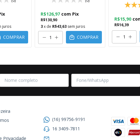
(0)
(0)
Pix
R$126,97
com
Pix
R$15,90
co
R$130,90
R$16,39
 juros
3
x de
R$43,63
sem juros
COMPRAR
COMPRAR
Entre em contato
Formas de
zeira
(16) 99756-9191
omos
16 3409-7811
de Privacidade