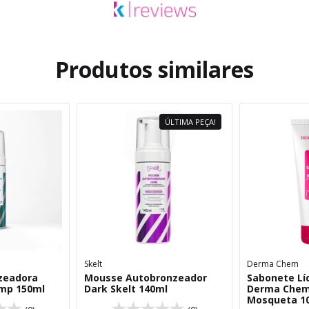
Produtos similares
ÚLTIMA PEÇA!
Skelt
Derma Chem
zeadora
Mousse Autobronzeador
Sabonete Líq
ump 150ml
Dark Skelt 140ml
Derma Chem
Mosqueta 1