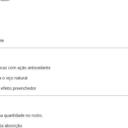
ele
icaz com ação antioxidante
a o viço natural
efeito preenchedor
a quantidade no rosto.
ta absorção.