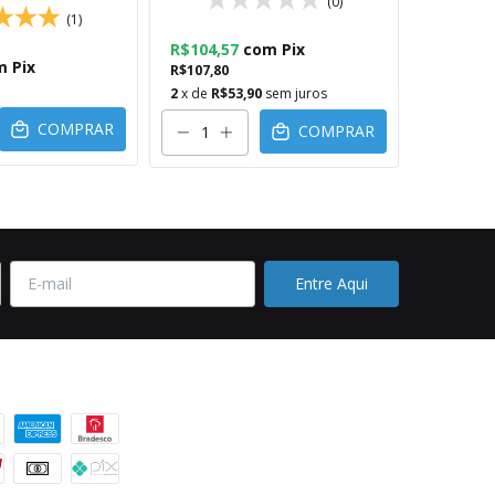
(0)
(1)
R$104,57
com
Pix
m
Pix
R$15,90
R$107,80
R$16,39
2
x de
R$53,90
sem juros
COMPRAR
COMPRAR
 pagamento