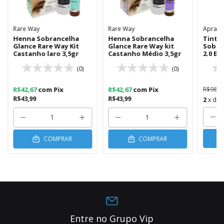
Rare Way
Rare Way
Aprais
Henna Sobrancelha
Henna Sobrancelha
Tintur
Glance Rare Way Kit
Glance Rare Way kit
Sobra
Castanho laro 3,5gr
Castanho Médio 3,5gr
2.0 Bl
(0)
(0)
R$42,67
com
Pix
R$42,67
com
Pix
R$98,8
R$43,99
R$43,99
2
x de
COMPRAR
COMPRAR
Entre no Grupo Vip