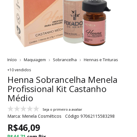
Início
Maquiagem
Sobrancelha
Hennas e Tinturas
+10 vendidos
Henna Sobrancelha Menela
Profissional Kit Castanho
Médio
Seja o primeiro a avaliar
Marca:
Menela Cosméticos
Código
97062115583298
R$46,09
R$44,71
com
Pix