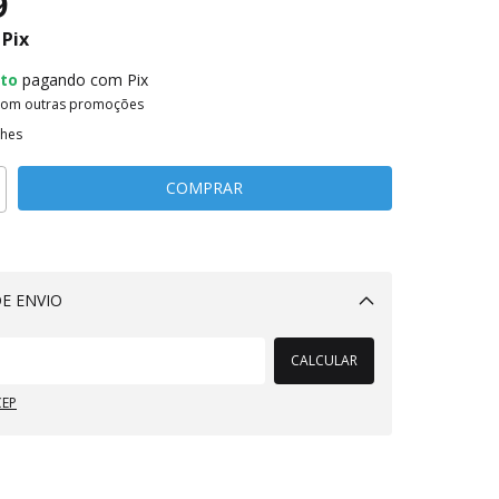
9
Pix
to
pagando com Pix
com outras promoções
lhes
E ENVIO
Alterar CEP
CALCULAR
CEP