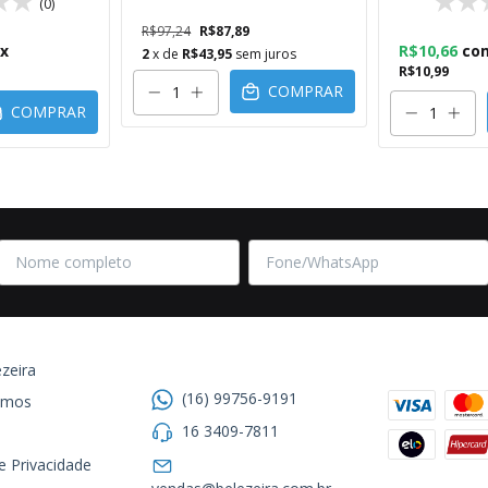
(0)
R$97,24
R$87,89
ix
R$10,66
co
2
x de
R$43,95
sem juros
R$10,99
COMPRAR
COMPRAR
Entre em contato
Formas de
zeira
(16) 99756-9191
omos
16 3409-7811
de Privacidade