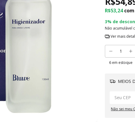
R$54,8
R$53,24
com
3% de descon
Não acumulável 
Ver mais deta
6
em estoque
MEIOS D
Não sei meu 