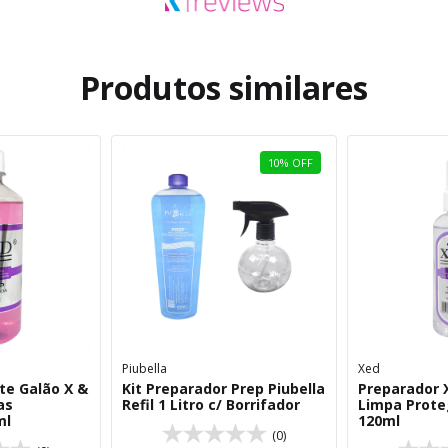
Produtos similares
10
%
OFF
Piubella
Xed
te Galão X &
Kit Preparador Prep Piubella
Preparador X
as
Refil 1 Litro c/ Borrifador
Limpa Prote
ml
120ml
(0)