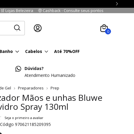
🛒 Lojas Belezeira
🤑 Cashback - Consulte seus pontos
Cadastre-se
|
Fazer login
0
 Banho
Cabelos
Até 70%OFF
Dúvidas?
Atendimento Humanizado
de Gel
Preparadores
Prep
zador Mãos e unhas Bluwe
vidro Spray 130ml
Seja o primeiro a avaliar
Código
970621185209395