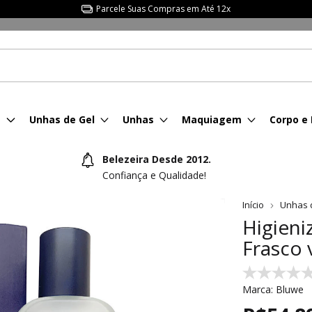
Parcele Suas Compras em Até 12x
s
Unhas de Gel
Unhas
Maquiagem
Corpo e
Belezeira Desde 2012.
Confiança e Qualidade!
Início
Unhas 
Higieni
Frasco 
Marca:
Bluwe