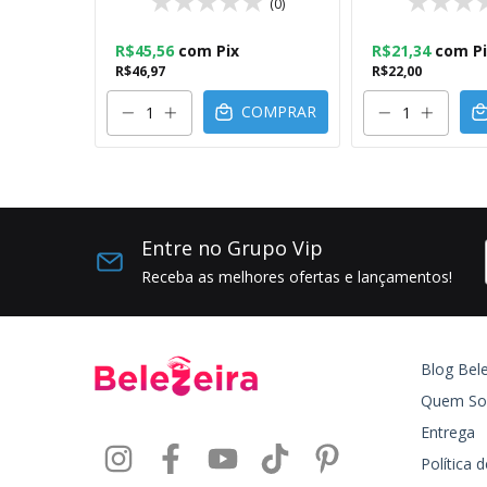
(3)
(0)
R$45,56
com
Pix
R$21,34
com
P
R$46,97
R$22,00
OMPRAR
COMPRAR
Entre no Grupo Vip
Receba as melhores ofertas e lançamentos!
Blog Bele
Quem S
Entrega
Política 