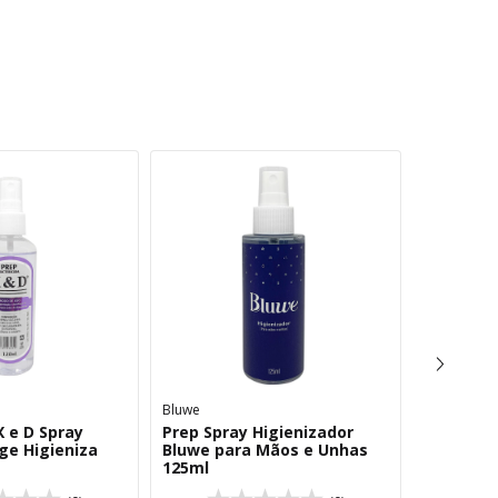
Bluwe
Piubella
 e D Spray
Prep Spray Higienizador
Preparad
ge Higieniza
Bluwe para Mãos e Unhas
Higieniz
125ml
Spray 12