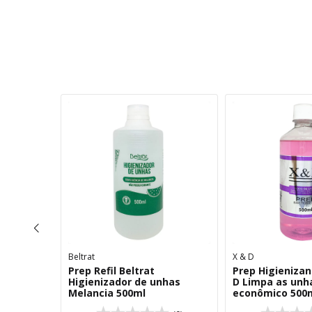
Beltrat
X & D
reparador
Prep Refil Beltrat
Prep Higienizan
Unhas
Higienizador de unhas
D Limpa as unh
Melancia 500ml
econômico 500